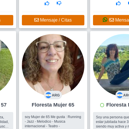
s
Mensaje / Citas
Mensaj
ARG
AR
jer 57
Floresta Mujer 65
soy Mujer de 65 Me gusta : Running
za,
Soy una persona que
- Jazz - Melodico - Musica
lidad,
estar jubilada hace 3
internacional - Teatro -
Busco
siendo muy activa y