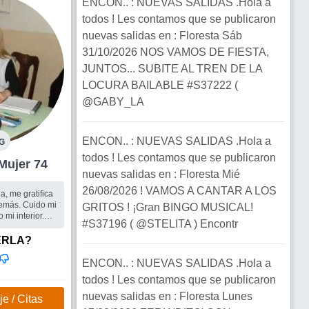
ENCON.. : NUEVAS SALIDAS .Hola a
todos ! Les contamos que se publicaron
nuevas salidas en : Floresta Sáb
31/10/2026 NOS VAMOS DE FIESTA,
JUNTOS... SUBITE AL TREN DE LA
LOCURA BAILABLE #S37222 (
@GABY_LA
ENCON.. : NUEVAS SALIDAS .Hola a
G
todos ! Les contamos que se publicaron
Floresta Mujer 74
nuevas salidas en : Floresta Mié
26/08/2026 ! VAMOS A CANTAR A LOS
a, me gratifica
demás. Cuido mi
GRITOS ! ¡Gran BINGO MUSICAL!
 mi interior.
#S37196 ( @STELITA ) Encontr
playas del
ridas. También
ERLA?
orde a mis
ENCON.. : NUEVAS SALIDAS .Hola a
camente cuidado,
todos ! Les contamos que se publicaron
es.
nuevas salidas en : Floresta Lunes
e / Citas