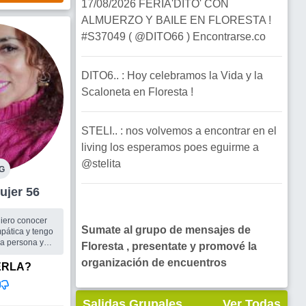
17/08/2026 FERIA'DITO' CON
ALMUERZO Y BAILE EN FLORESTA !
#S37049 ( @DITO66 ) Encontrarse.co
DITO6.. : Hoy celebramos la Vida y la
Scaloneta en Floresta !
STELI.. : nos volvemos a encontrar en el
living los esperamos poes eguirme a
@stelita
G
resta Mujer 56
uiero conocer
Sumate al grupo de mensajes de
pática y tengo
na persona y
Floresta , presentate y promové la
e. Fuera de mí
organización de encuentros
dad física en
ERLA?
ci...
conocer gente
grupales, a
Salidas Grupales
Ver Todas