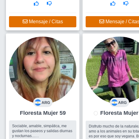
me diviertan o llenen el alma son
bienvenidas, al igual que conocer
nuevas personas que se pudiesen
convertir en futuras amistades. Y
Mensaje / Citas
Mensaje / Cita
si...me gustaria encontrar ese
hombre qu
ARG
ARG
Floresta Mujer 59
Floresta Mu
Sociable, amable, simpática, me
Disfruto mucho de la naturale
gustan los paseos y salidas diurnas
amo a los animales en su tota
y nocturnas....
es por eso que soy vegana. 