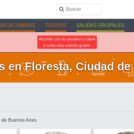
REJA / AMIGOS
GRUPOS
SALIDAS GRUPALES
Accedé con tu usuario y clave
o crea una cuenta gratis.
 en Floresta, Ciudad de
d de Buenos Aires