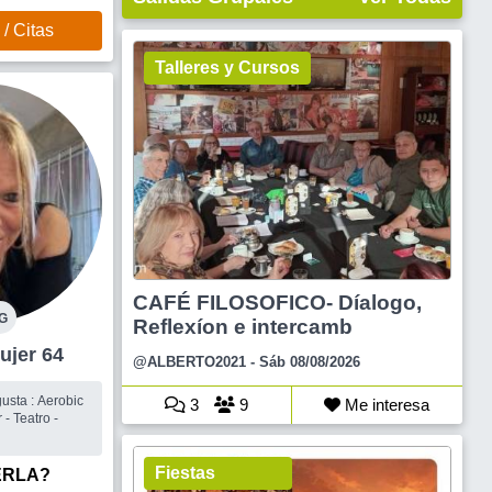
r al cine,
esías o
/ Citas
a y leo
r un amor
Talleres y Cursos
CAFÉ FILOSOFICO- Díalogo,
G
Reflexíon e intercamb
resta Mujer 64
@ALBERTO2021
- Sáb 08/08/2026
3
9
Me interesa
r - Teatro -
Fiestas
ERLA?