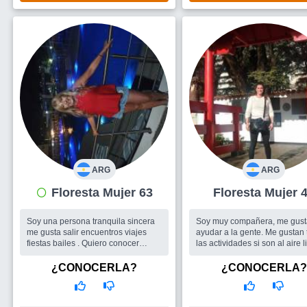
ARG
ARG
Floresta Mujer 63
Floresta Mujer
Soy muy compañera, me gus
Soy una persona tranquila sincera
ayudar a la gente. Me gustan
me gusta salir encuentros viajes
las actividades si son al aire l
fiestas bailes . Quiero conocer
mejor ...
gente yo que estoy sola sin
Busco
Amigos para salir y un
compromisos disfruto estoy mucho
¿CONOCERLA?
¿CONOCERLA?
hombre
de la compañía y de las charlas de
la