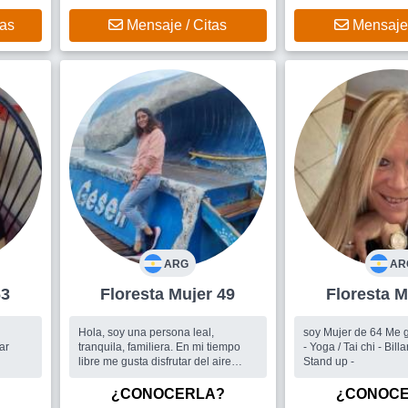
tomar algo, caminar, i
teatro, cenar, leer po
tas
Mensaje / Citas
Mensaje 
cuentos, soy Locutor
bastante.... Encontra
también, me gusta
ARG
AR
 63
Floresta Mujer 49
Flo
Hola, soy una persona leal,
soy Mujer de 64 Me gusta : Aerobic
ar
tranquila, familiera. En mi tiempo
- Yoga / Tai chi - Billa
libre me gusta disfrutar del aire
Stand up -
libre. ...
ción
Busco
Amigos para salir y si se
¿CONOCERLA?
¿CONOC
puede a un hombre tmb