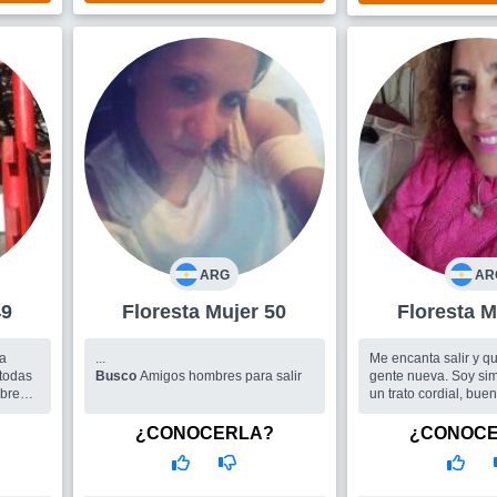
ARG
AR
 49
Floresta Mujer 50
Flo
ta
...
Me encanta salir y q
 todas
Busco
Amigos hombres para salir
gente nueva. Soy sim
ibre
un trato cordial, bue
bastante ansiosa jej
trabajo realizó activi
¿CONOCERLA?
¿CONOC
gym, yoga con medita
Busco
Me gustaría 
copada para salidas 