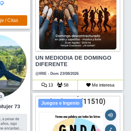
e / Citas
UN MEDIODIA DE DOMINGO
DIFERENTE
@IRIE
- Dom 23/08/2026
13
58
Me interesa
G
Juegos e Ingenio
Floresta Mujer 73
, a pesar de
 años, sigo
 me encantan