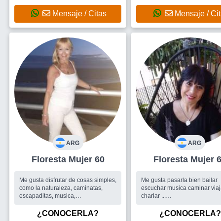
Mensaje / Ci
Mensaje / Citas
ARG
ARG
Floresta Mujer 60
Floresta Mujer
Me gusta disfrutar de cosas simples,
Me gusta pasarla bien bailar
como la naturaleza, caminatas,
escuchar musica caminar viaj
escapaditas, musica,
charlar ...
amigos,charlas con gente positiva.
Busco
Me gustaría encontrar
...
amistades y si se da una rela
¿CONOCERLA?
¿CONOCERLA?
Busco
Actividades grupales que