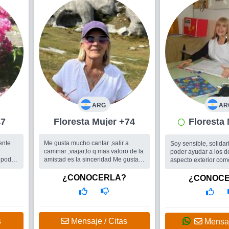
ARG
AR
 47
Floresta Mujer +74
ente
Me gusta mucho cantar ,salir a
Soy sensible, solidari
caminar ,viajar,lo q mas valoro de la
poder ayudar a los 
 poder
amistad es la sinceridad Me gusta
aspecto exterior como
la gente autentica me encanta jugar
Me gusta viajar, las 
al burako me gusta bailar pero soy
Caribe son mis prefe
¿CONOCERLA?
¿CONOC
muy mala bailando Ni me ...
disfruto de las salid...
Busco
Me gusta conocer personas
Busco
Un hombre ac
divertidas y autenticas mujeres y
características, físi
hombres
protector y con valor
s
Mensaje / Citas
Mensaj