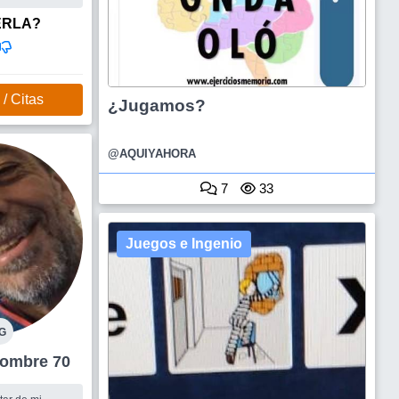
ERLA?
/ Citas
¿Jugamos?
@AQUIYAHORA
7
33
Juegos e Ingenio
G
oresta Hombre 70