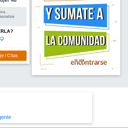
resta Mujer 48
na...
ocializar
as,pueblitos
tiempo libre
ERLA?
 y una copa de
....
ncontrar gente
, grupos para
..
e / Citas
gente