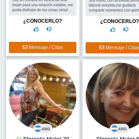
Soy un hombre en busca de una
Soy viudo, con actividad pers
mujer para una relación estable, me
laboral resuelta,me gustaría
gusta disfrutar de las cosas simples
compartir momentos con gen
de la vida,una charla,un café,una
linda y si se da una relación 
caminata,un viaje y.compartir
alguna dama bienvenida sea..
¿CONOCERLO?
¿CONOCERLO?
salidas.....
Busco
ENCONTRAR AMIGO
Busco
Una mujer,sencilla que le
PARA SALIR Y PASARLA
guste lo sencillo y por sobre todo
BIEN,ESTAMOS EN LA MEJ
que lo quiera disfrutar de a dos
ETAPA DE NUESTRAS VIDA
PARA DISFRUTAR.
Mensaje / Citas
Mensaje / Cita
ARG
ARG