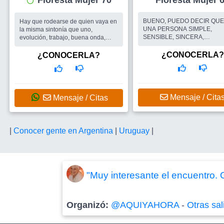
Floresta Mujer 70
Floresta Mujer
BUENO, PUEDO DECIR QUE
Hay que rodearse de quien vaya en
UNA PERSONA SIMPLE,
la misma sintonía que uno,
SENSIBLE, SINCERA,
evolución, trabajo, buena onda,
ROMANTICA, ESPONTANEA 
pasión, respeto, valores y
GUSTA DIVERTIRME SANA
seriedad.,Me gusta participar de
¿CONOCERLA?
¿CONOCERLA?
Y CONOCER GENTE NUEVA
viajes,juegos de
FRASE: "LO ESENCIAL ES
mesa,bowling,caminatas,cine...
INVISIBLE A LOS OJOS". ...
Busco
Conocer linda gente, formar
Busco
ME GUSTARIA CON
grupos de amigos , un buen
GENTE COMO YO, Y SI SE D
compañero , que valore la sonrisa y
Mensaje / Cita
Mensaje / Citas
UNA PAREJA ¿PORQUE NO?
el buen humor ,con ganas de
VIDA HAY QUE VIVIRLA, SE
compartir momentos agradables,
FELIZ Y HACER FELIZ A LO
viajes, etc
DEMAS!!
|
Conocer gente en Argentina
|
Uruguay
|
"Muy interesante el encuentro.
Organizó:
@AQUIYAHORA
-
Otras sal