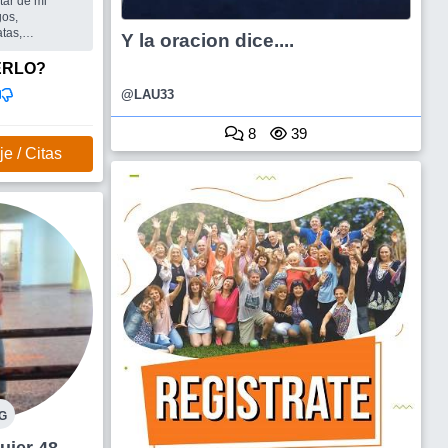
tar de mi
gos,
tas,
Y la oracion dice....
s. Me
al, sensible,
ERLO?
ncanta salir a
@LAU33
u...
alir y una
 proyectos
8
39
e / Citas
G