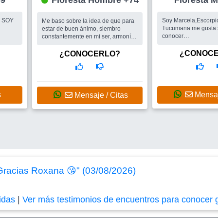
 69
Floresta Hombre +74
Flo
 SOY
Soy Marcela,Escorpio
Me baso sobre la idea de que para
Tucumana me gusta s
estar de buen ánimo, siembro
conocer
constantemente en mi ser, armonía,
Y ME
gente,culturas,comid
voluntad, vitalidad y, sobre todo,
MENTE
...soy tranqui ,en mí 
Paz. ...
¿CONOC
¿CONOCERLO?
. UNA
disfruto de la cocina
Busco
Lo importante es primero
un buen vino o trago...
compartir en grupo, lo demás
Busco
Me gustaría e
vendrá por añadidura...
OCER
con gustos similares
IERA
compartir actividades.
s
Mensaj
Mensaje / Citas
?? LA
R
S
 Gracias Roxana 😘" (03/08/2026)
idas
|
Ver más testimonios de encuentros para conocer 