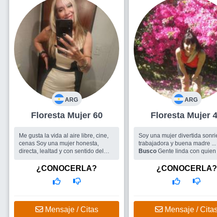
ARG
ARG
Floresta Mujer 60
Floresta Mujer
Me gusta la vida al aire libre, cine,
Soy una mujer divertida sonri
cenas Soy una mujer honesta,
trabajadora y buena madre ...
directa, lealtad y con sentido del
Busco
Gente linda con quien
humor Espero encontrar amigos,
reír hasta cansarme
amistad y compañía....
¿CONOCERLA?
¿CONOCERLA?
Busco
Un hombre
Mensaje / Citas
Mensaje / Cita