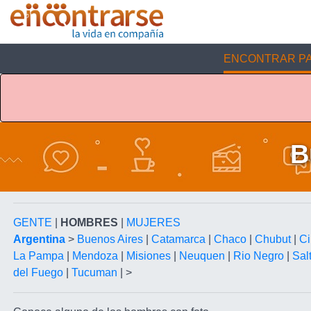
ENCONTRAR PA
B
GENTE
|
HOMBRES
|
MUJERES
Argentina
>
Buenos Aires
|
Catamarca
|
Chaco
|
Chubut
|
Ci
La Pampa
|
Mendoza
|
Misiones
|
Neuquen
|
Rio Negro
|
Sal
del Fuego
|
Tucuman
| >