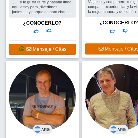
Viajar, soy compañero, me gu
........si te gusta reirte y pasarla lindo
compartir experiencias y la v
aqui estoy para ,divertirnos
la mejor manera y de común
juntos.......y porque no para charlar
acyerdo...
en serio tambien....soy una persona
Busco
Una mujer compañera
que le gusta reirse pero tambien
¿CONOCERLO?
¿CONOCERLO?
ganas de encontrar la liberta
pensar profundamente ...
vivir disfrutando la vida en pa
Busco
estoy buscando una mujer
que sea en principio
NORMAL...despues es obvio que
en una mujer me gustan mas unas
Mensaje / Cita
Mensaje / Citas
cosas que otras ,asi que ,tendria
que conocerte....porque no nos
conocemos ?
ARG
ARG