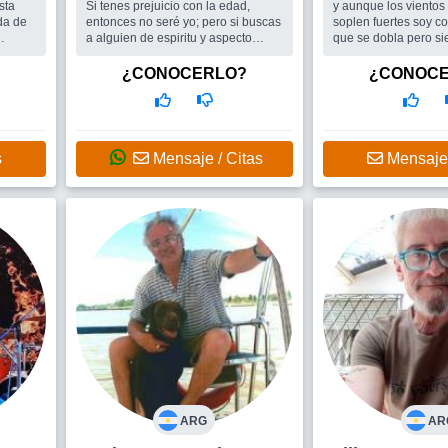
sta
Si tenes prejuicio con la edad,
y aunque los vientos 
ida de
entonces no seré yo; pero si buscas
soplen fuertes soy c
a alguien de espiritu y aspecto
que se dobla pero s
jovial, con buen humor,
pie......
 con
independiente, respetuoso, activo,
Busco
Una
¿CONOCERLO?
¿CONOC
d de
buena persona con valores ...
compañera,compinch
reja
quizás po...
etc etc....esas mujer
Busco
Una Mujer que contenga
ayudan a vivir.......
una Buena Persona
QUIERO TE NECESIT
s
Mensaje / Citas
Mensaje 
ARG
AR