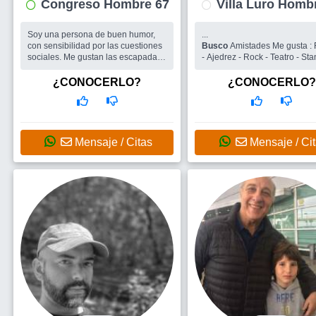
Congreso Hombre 67
Villa Luro 
Soy una persona de buen humor,
...
con sensibilidad por las cuestiones
Busco
Amistades Me gusta : 
sociales. Me gustan las escapadas
- Ajedrez - Rock - Teatro - Sta
de fin de semana a lugares
tranquilos. Tambien los
¿CONOCERLO?
¿CONOCERLO?
espectaculos teatrales y el cine.....y
muchas co...
Busco
Me gustaria encontrar una
mujer con los gustos similares para
compartir esos momentos. Y grupos
Mensaje / Citas
Mensaje / Ci
de amigos para salir.