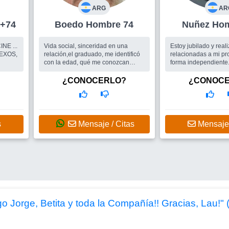
ARG
AR
re +74
Boedo Hombre 74
Nuñez
NE ...
Vida social, sinceridad en una
Estoy jubilado y realizo actividades
EXOS,
relación,el graduado, me identificó
relacionadas a mi profesión en
con la edad, qué me conozcan
forma independiente. 
naturalmente,lo que más disfruto es
en bicicleta. Planes para este año
una buena charla con cerveza de
viajes...
¿CONOCERLO?
¿CONOC
por medio,nunca hablaría de mi ...
Busco
ambas cosas
Busco
Mujer
s
Mensaje / Citas
Mensaje 
go Jorge, Betita y toda la Compañía!! Gracias, Lau!"