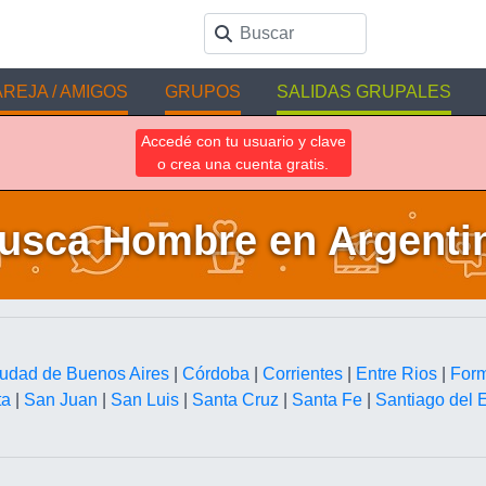
REJA / AMIGOS
GRUPOS
SALIDAS GRUPALES
Accedé con tu usuario y clave
o crea una cuenta gratis.
usca Hombre en Argenti
udad de Buenos Aires
|
Córdoba
|
Corrientes
|
Entre Rios
|
For
ta
|
San Juan
|
San Luis
|
Santa Cruz
|
Santa Fe
|
Santiago del 