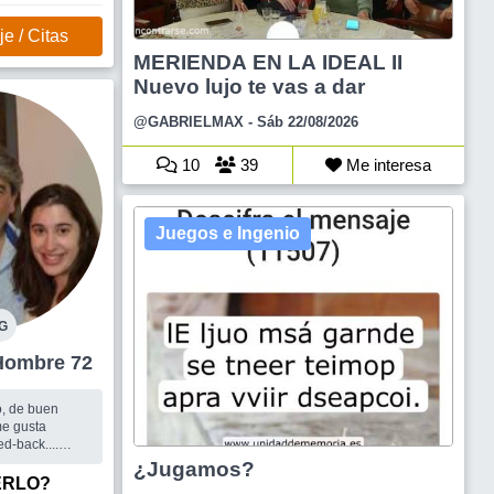
e / Citas
MERIENDA EN LA IDEAL II
Nuevo lujo te vas a dar
@GABRIELMAX
- Sáb 22/08/2026
10
39
Me interesa
Juegos e Ingenio
G
lla Devoto Hombre 72
o, de buen
me gusta
ed-back....
 los cuales uno
¿Jugamos?
. Compartir el
ERLO?