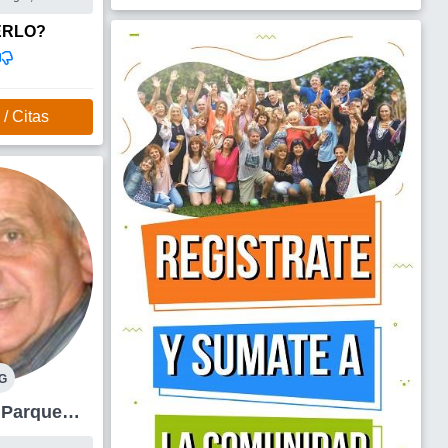
co caballero,
o, sensible,
ERLO?
s, pero c...
 conocer una
ente femenina,
rla, es lo
 ,pero su
/ Citas
importante.
 culta,
G
l Parque
 +74