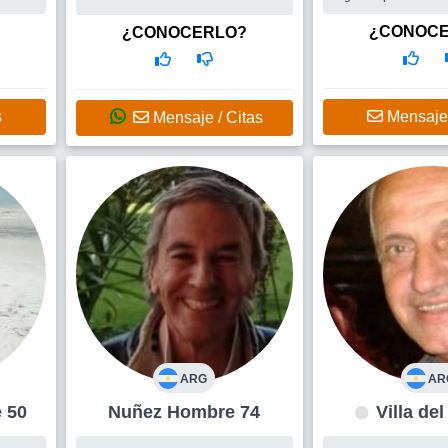
r que
principio me reconoz
de buen
respetuoso, romántic
¿CONOC
¿CONOCERLO?
con defectos y virtude
Busco
Me agradaría
mujer, fundamentalm
que me seduzca al ve
primero que notamos
s
Mensaje 
Mensaje / Citas
interior es algo muy 
Elegante y con estilo,
compañera - Q
ARG
AR
bre 50
Nuñez Hombre 74
Villa de
Hombre