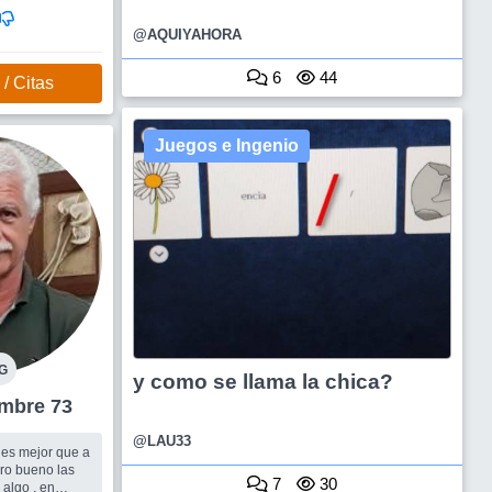
y con charlas
@AQUIYAHORA
6
44
/ Citas
Juegos e Ingenio
G
y como se llama la chica?
rio Hombre 73
@LAU33
 es mejor que a
ro bueno las
7
30
 algo , en