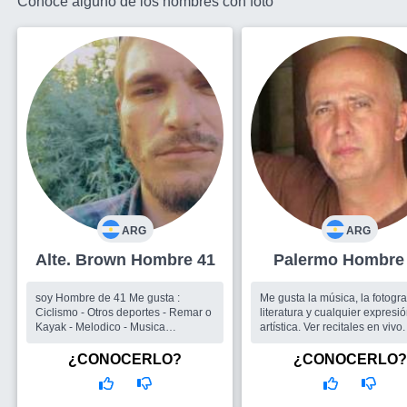
Conoce alguno de los hombres con foto
ARG
ARG
Alte. Brown Hombre 41
Palermo Hombr
soy Hombre de 41 Me gusta :
Me gusta la música, la fotografía, la
Ciclismo - Otros deportes - Remar o
literatura y cualquier expresi
Kayak - Melodico - Musica
artística. Ver recitales en vivo. M
internacional -
gusta el jazz y la bossa....
Busco
Un grupo de amigos p
¿CONOCERLO?
¿CONOCERLO?
salir. Gente con la cual compar
lindos momentos.