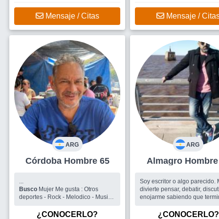
Mensaje / Citas
Mensaje / Cita
ARG
ARG
Córdoba Hombre 65
Almagro Homb
...
Soy escritor o algo parecido.
Busco
Mujer Me gusta : Otros
divierte pensar, debatir, discut
deportes - Rock - Melodico - Musica
enojarme sabiendo que termi
internacional - Stand up -
la discucion. Soy bastante b
me gusta mucho ir a costaner
¿CONOCERLO?
¿CONOCERLO?