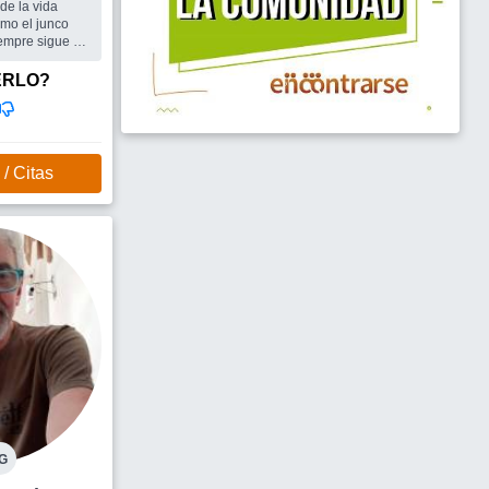
de la vida
omo el junco
iempre sigue en
ERLO?
e,pareja,amiga
es que te
NO SOLO TE
O...
/ Citas
G