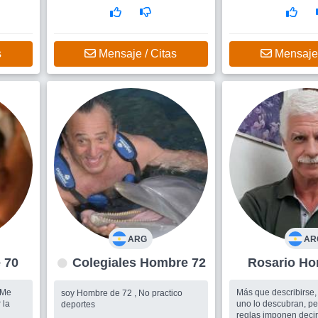
una compañera..
humor, los silencios 
nutritivas.
Que
ivo y
en
s
Mensaje / Citas
Mensaje 
ARG
AR
re 70
Colegiales Hombre 72
Rosa
Más que describirse,
soy Hombre de 72 , No practico
 la
uno lo descubran, pe
deportes
reglas imponen decir