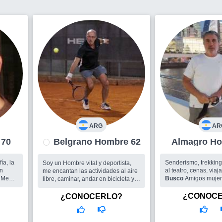
ARG
AR
e 70
Belgrano Hombre 62
Alma
Senderismo, trekking, 
Soy un Hombre vital y deportista,
ón
al teatro, cenas, viajar
me encantan las actividades al aire
e
Busco
Amigos mujeres u 
libre, caminar, andar en bicicleta y
para salir
jugar al tenis. Tambien me gusta la
ara
música (casi toda), bailar, ir al cine y
¿CONOC
¿CONOCERLO?
tir
al teatro. Cr...
Busco
Me encantaria encontrar una
mujer para compartir las cosas