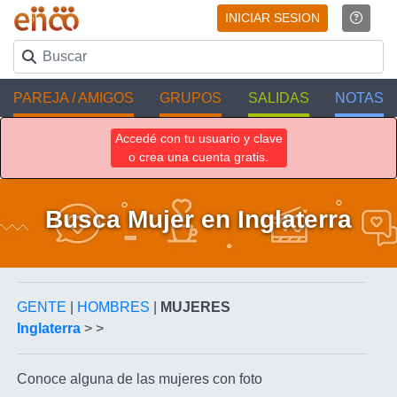
INICIAR SESION
PAREJA / AMIGOS
GRUPOS
SALIDAS
NOTAS
Accedé con tu usuario y clave
o crea una cuenta gratis.
Busca Mujer en Inglaterra
GENTE
|
HOMBRES
|
MUJERES
Inglaterra
> >
Conoce alguna de las mujeres con foto