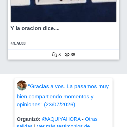
Y la oracion dice....
@LAU33
8
38
"Gracias a vos. La pasamos muy
bien compartiendo momentos y
opiniones" (23/07/2026)
Organizó:
@AQUIYAHORA
-
Otras
salidas
|
Ver más testimonios de