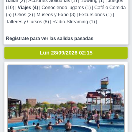
Bailar (2)
|
Acciones Solidarias (1)
|
Bowling (1)
|
Juegos
(10)
|
Viajes (4)
|
Conociendo lugares (1)
|
Café o Comida
(5)
|
Otros (2)
|
Museos y Expo (3)
|
Excursiones (1)
|
Talleres y Cursos (8)
|
Radio-Streaming (1)
|
Registrate para ver las salidas pasadas
Lun 28/09/2026 02:15