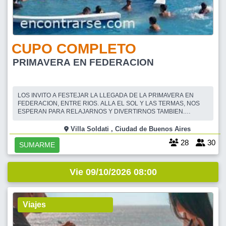
CUPO COMPLETO
PRIMAVERA EN FEDERACION
LOS INVITO A FESTEJAR LA LLEGADA DE LA PRIMAVERA EN
FEDERACION, ENTRE RIOS. ALLA EL SOL Y LAS TERMAS, NOS
ESPERAN PARA RELAJARNOS Y DIVERTIRNOS TAMBIEN.
SALIMOS EL LUNES 28/9 A LA MADRUGADA. Y VOLVEMOS EL
VIERNES 2/10 A LA NOCHECITA. SON : 5 DIAS/4 NOCHES....
Villa Soldati , Ciudad de Buenos Aires
VIAJAMOS EN BUS SEMICAMA, CON AA, GUIA COORDINADOR
28
30
PERMANENTE, TOI
SUMARME
Vie 09/10/2026 08:00
Viajes