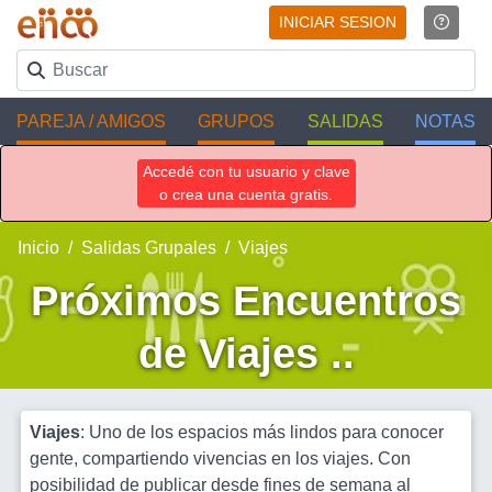
INICIAR SESION
PAREJA / AMIGOS
GRUPOS
SALIDAS
NOTAS
Accedé con tu usuario y clave
o crea una cuenta gratis.
Inicio
Salidas Grupales
Viajes
Próximos Encuentros
de Viajes ..
Viajes
: Uno de los espacios más lindos para conocer
gente, compartiendo vivencias en los viajes. Con
posibilidad de publicar desde fines de semana al