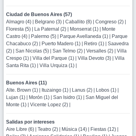
Ciudad de Buenos Aires (57)
Almagro (4)
|
Belgrano (3)
|
Caballito (8)
|
Congreso (2)
|
Floresta (5)
|
La Paternal (2)
|
Monserrat (1)
|
Monte
Castro (4)
|
Palermo (5)
|
Parque Avellaneda (1)
|
Parque
Chacabuco (2)
|
Puerto Madero (1)
|
Retiro (1)
|
Saavedra
(2)
|
San Nicolas (5)
|
San Telmo (2)
|
Versalles (2)
|
Villa
Crespo (1)
|
Villa del Parque (1)
|
Villa Devoto (3)
|
Villa
Santa Rita (1)
|
Villa Urquiza (1)
|
Buenos Aires (11)
Alte. Brown (1)
|
Ituzaingo (1)
|
Lanus (2)
|
Lobos (1)
|
Lujan (1)
|
Morón (1)
|
San Isidro (1)
|
San Miguel del
Monte (1)
|
Vicente Lopez (2)
|
Salidas por intereses
Aire Libre (6)
|
Teatro (2)
|
Música (14)
|
Fiestas (12)
|