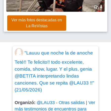
4
Ver más fotos destacadas en
La ReVistas
"Lauuu que noche la de anoche
Teté!! Te felicito!! todo excelente,
comida, show, lugar. Y el plus, genia
@BETITA interpretando lindas
canciones. Que se repita @LAU33 !!"
(21/05/2026)
Organizó:
@LAU33
-
Otras salidas
|
Ver
más testimonios de encuentros para