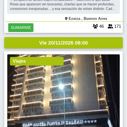
Risas que aparecen sin buscarlas, charlas que se hacen profundas,
conexiones inesperadas… y esa sensación de volver distinto. Cada
viaje que hicimos juntos fue especial. Y por eso… vamos con una
propuesta que sabemos que es maravillosa ? ? BAYAHIBE o PUNTA
Ezeiza , Buenos Aires
CANA – EX
46
171
SUMARME
Vie 20/11/2026 08:00
Viajes