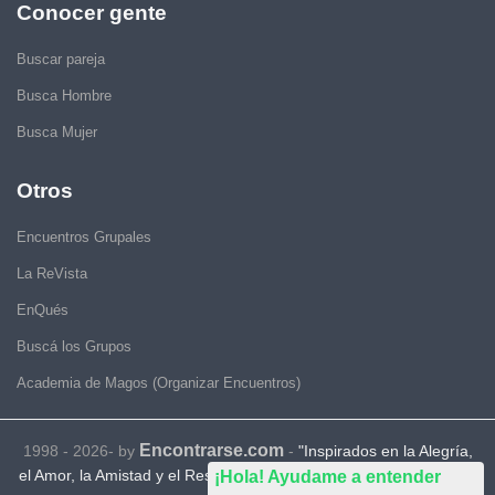
Conocer gente
Buscar pareja
Busca Hombre
Busca Mujer
Otros
Encuentros Grupales
La ReVista
EnQués
Buscá los Grupos
Academia de Magos (Organizar Encuentros)
Encontrarse.com
1998 - 2026- by
-
"Inspirados en la Alegría,
el Amor, la Amistad y el Respeto, motivamos a la gente a que sea
¡Hola! Ayudame a entender