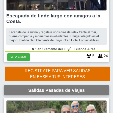
Escapada de finde largo con amigos a la
Costa.
Escapate de la rutina y regalate unos días de relax frente al mar,
buena compañía y momentos involvidables. El lugar elegido es el
mejor Hotel de San Clemente del Tuyu. Gran Hotel Fontainebleau. 4
estrellas. _Excelente! frente a la playa y a una cuadra del Centro
Comercial. Ubicación excepcional. Por sus comodidades, atención,
San Clemente del Tuyú , Buenos Aires
eq
5
24
SUMARME
REGISTRATE PARA VER SALIDAS
EN BASE A TUS INTERESES
Salidas Pasadas de Viajes