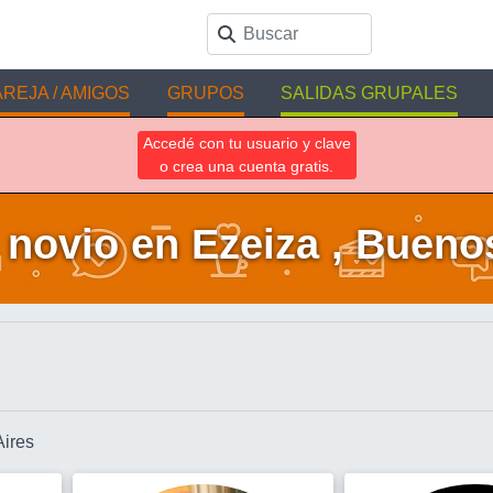
REJA / AMIGOS
GRUPOS
SALIDAS GRUPALES
Accedé con tu usuario y clave
o crea una cuenta gratis.
novio en Ezeiza , Bueno
Aires