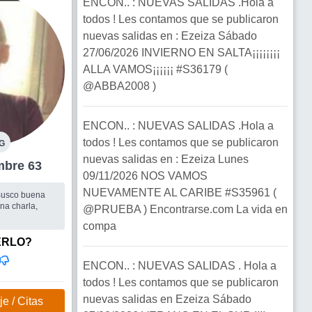
ENCON.. : NUEVAS SALIDAS .Hola a
todos ! Les contamos que se publicaron
nuevas salidas en : Ezeiza Sábado
27/06/2026 INVIERNO EN SALTA¡¡¡¡¡¡¡¡
ALLA VAMOS¡¡¡¡¡¡ #S36179 (
@ABBA2008 )
ENCON.. : NUEVAS SALIDAS .Hola a
todos ! Les contamos que se publicaron
G
nuevas salidas en : Ezeiza Lunes
a Hombre 63
09/11/2026 NOS VAMOS
NUEVAMENTE AL CARIBE #S35961 (
 Busco buena
a charla,
@PRUEBA ) Encontrarse.com La vida en
compa
ncontrar una
 acompañarnos
ERLO?
ón. Buen humor
ENCON.. : NUEVAS SALIDAS . Hola a
todos ! Les contamos que se publicaron
nuevas salidas en Ezeiza Sábado
e / Citas