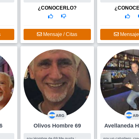
A
internacional - , buscando mujer
Busco
Me gustaría 
le guste el deporte, 
¿CONOCERLO?
¿CONOC
 EN
humor
PASEAR
...
s
Mensaje / Citas
Mensaje 
 SI
 PARA
S
BLE.
ARG
AR
66
Olivos Hombre 69
Av
soy Hombre de 69 Me gusta :
soy un caballero, creo que