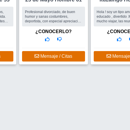
os,
Profesional divorciado, de buen
Hola ! soy un tipo ama
ida.
humor y sanas costumbres,
educado , divertido .Me gusta
tes
deportista, con especial apreciación
mucho viajar, las reuniones con
 mi
de las actividades al aire libre.
amigos. Espero que 
rea, no
Procurando una vida noble y sin
sorprenda con la lle
¿CONOCERLO?
¿CONOC
...
engaños. La música, el baile,
karaok...
Busco
En principio una mujer,
po
compañera e incluso amiga,
también amistades para compartir
s
Mensaje / Citas
Mensaje 
salidas encuentros etc.