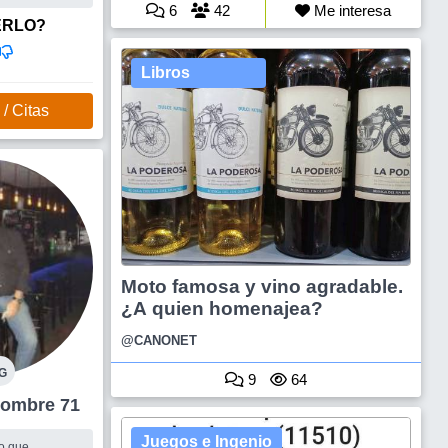
una mujer que
6
42
Me interesa
viajar y de buen
ERLO?
Libros
/ Citas
Moto famosa y vino agradable.
¿A quien homenajea?
@CANONET
G
9
64
ellaneda Hombre 71
Juegos e Ingenio