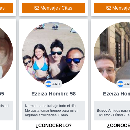
tas
Mensaje / Citas
Mensaje 
ARG
AR
 55
Ezeiza Hombre 58
Ezeiz
mistad
Normalmente trabajo todo el día.
...
Me gusta tomar tiempo para mi en
Busco
Amigos para salir Me 
algunas actividades. Como
Ciclismo - Fútbol - T
deportes o amistades. O lo que sea.
Ping Pong - Billar - P
Siempre que este bien. ...
¿CONOCERLO?
¿CONOC
Busco
Las salidas son para