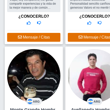
compartir experiencias y la vida de
Personalidad sencillo cariños
la mejor manera y de común
generoso Valoro el no mentir Lo
acyerdo...
que más disfruto con amigos e
Busco
Una mujer compañera con
bailar Me motiva este grupo
¿CONOCERLO?
¿CONOCERLO?
ganas de encontrar la libertad de
encontrar gente con los mismo
vivir disfrutando la vida en pareja
Busco
Una mujer
Mensaje / Citas
Mensaje / Cita
ARG
ARG
Monte Grande Hombre
Avellaneda H