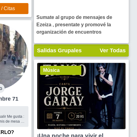
/ Citas
Sumate al grupo de mensajes de
Ezeiza , presentate y promové la
organización de encuentros
Salidas Grupales
Ver Todas
Música
G
a Hombre 71
gusta :
enis de mesa -
ool -
ERLO?
¡Una noche para vivir el