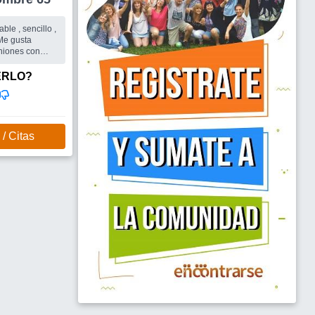
ble , sencillo ,
la vida me
gada del amor.
ERLO?
/ Citas