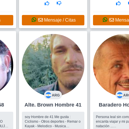
disfrutar el momento y lo que uno
quiera hacer. Disfrutar es lo que
más me gustaría. Hoy por hoy.
Hablo de disfrutar la vida.
s
Mensaje / Citas
Mensaj
ARG
AR
 58
Alte. Brown Hombre 41
Bara
soy Hombre de 41 Me gusta :
Persona leal sin comp
DO
Ciclismo - Otros deportes - Remar o
encanta viajar y mi p
MUJER
Kayak - Melodico - Musica
natación ...