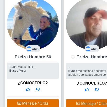
ARG
ARG
Ezeiza Hombre 56
Ezeiza Homb
Teatro viajes relax...
...
Busco
Mujer
Busco
Me gustaria encontrar
alguien que valla siempre con
verdad, que estemos en el m
camino y disfrutar de la vida
¿CONOCERLO?
¿CONOCERLO?
Mensaje / Citas
Mensaje / Cita