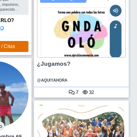
 impulsivo,
 parecido
 de Wilde, ...
ERLO?
ficil conseguir
er que sea
ente,
sexual, y
 tenga buen
/ Citas
era,
ría enc
¿Jugamos?
@AQUIYAHORA
7
32
G
aingo Hombre 65