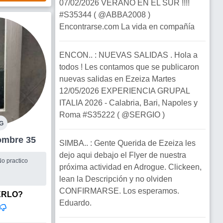
07/02/2026 VERANO EN EL SUR !!!!
#S35344 ( @ABBA2008 )
Encontrarse.com La vida en compañía
ENCON.. : NUEVAS SALIDAS . Hola a
todos ! Les contamos que se publicaron
nuevas salidas en Ezeiza Martes
12/05/2026 EXPERIENCIA GRUPAL
ITALIA 2026 - Calabria, Bari, Napoles y
Roma #S35222 ( @SERGIO )
G
iza Hombre 35
SIMBA.. : Gente Querida de Ezeiza les
dejo aqui debajo el Flyer de nuestra
o practico
próxima actividad en Adrogue. Clickeen,
lean la Descripción y no olviden
CONFIRMARSE. Los esperamos.
ERLO?
Eduardo.