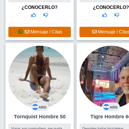
mujer
PARA FORMAR UNA PAREJ
ESTABLE. ME GUSTA LEER,
¿CONOCERLO?
¿CONOCERLO?
MIRAR VIDEOS MUSICALES
YOU
TUBE,COCINAR,CAMINAR.
POR DIFERENTES LUGARES.
Busco
AMIGAS PARA
Mensaje / Citas
Mensaje / Cita
SALIR,CONOCERNOS Y VER
TENEMOS BUENA QUÍMICA
ALGO MÁS.MI INTENCIÓN E
FORMAR UNA PAREJA ESTA
ARG
ARG
Tornquist Hombre 50
Tigre Hombre 
Viajar, soy compañero, me gusta
Deportes bailar bicicletear