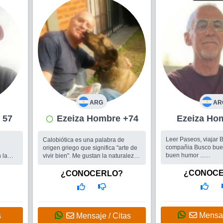
ARG
AR
re 57
Ezeiza Hombre +74
Ezeiz
Leer Paseos, viajar
Calobiótica es una palabra de
compañia Busco buen
origen griego que significa "arte de
buen humor ...
 la
vivir bien". Me gustan la naturaleza,
Busco
Me gustaría e
ismo
la música de verdad, los animales,
mujer con ganas de
el atletismo y los deportes, una
¿CONOC
¿CONOCERLO?
en cualquier situaci
mujer. Viajar, por el ...
Inteligente
Busco
Una mujer sensible, que me
agrade físicamente (siendo yo un
amante de la buena forma, aunque
me he vuelto más tolerante -incluso
Mensaj
s
Mensaje / Citas
desde luego conmigo mismo...- con