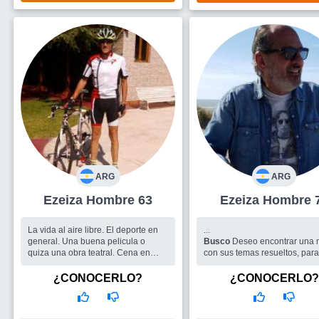
ARG
ARG
Ezeiza Hombre 63
Ezeiza Hombre
La vida al aire libre. El deporte en
...
general. Una buena pelicula o
Busco
Deseo encontrar una 
quiza una obra teatral. Cena en
con sus temas resueltos, par
lugares tranquilos. Me agrada el
transitar este tramo del camin
silencio aunque disfruto de la
pasear, viajar, compartir una 
¿CONOCERLO?
¿CONOCERLO?
música......
de vino, cerca de la chimenea
Busco
Una mujer con la cual
pelis, amaneceres, atardecer
podamos complementarnos y hacer
teatros,