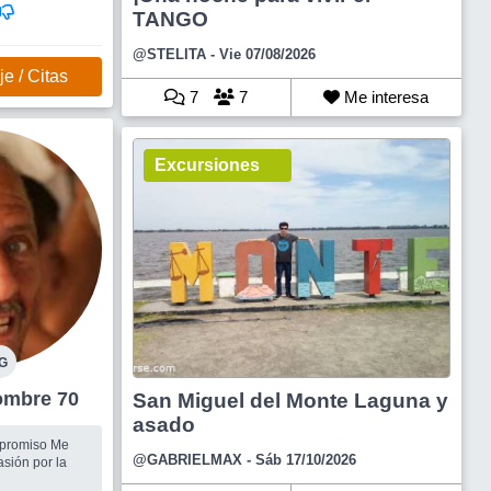
TANGO
@STELITA
- Vie 07/08/2026
e / Citas
7
7
Me interesa
Excursiones
G
dero Hombre 70
San Miguel del Monte Laguna y
asado
romiso Me
@GABRIELMAX
- Sáb 17/10/2026
asión por la