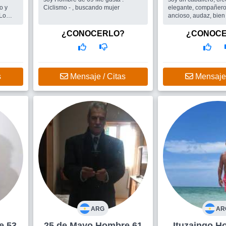
o y
Ciclismo - , buscando mujer
elegante, compañero,
ancioso, audaz, bien
s ir a
,introvertido, directo y afectuoso,
que le guste salir, soy
¿CONOCERLO?
¿CONOC
s v...
Busco
El ideal es di
pero quiero a la muj
romantica, independi
seductora, sensual y 
escuche y converse,
s
Mensaje / Citas
Mensaje 
humor y sea compañ
compinche, me gusta
ARG
AR
ombre 53
25 de Mayo Hombre 61
Ituz