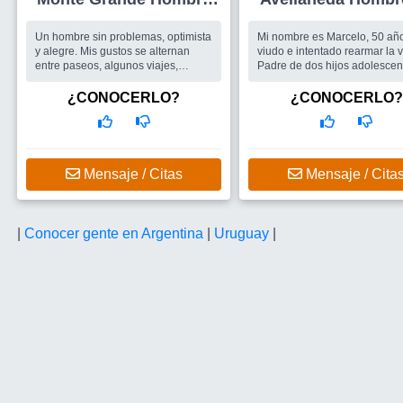
+74
Un hombre sin problemas, optimista
Mi nombre es Marcelo, 50 añ
y alegre. Mis gustos se alternan
viudo e intentado rearmar la v
entre paseos, algunos viajes,
Padre de dos hijos adolescen
motociclismo, algunas maratones
que son lo más importante de
urbanas y algo de trabajo....
vida. Trabajo en una línea aé
¿CONOCERLO?
¿CONOCERLO?
Busco
Una mujer alegre y optimista
fumo, me gusta el mate, la m�
con algunos gustos afines.
Busco
Estoy interesado en
encontrar una mujer desee
compartir momentos y el tiem
dirá.
Mensaje / Citas
Mensaje / Cita
|
Conocer gente en Argentina
|
Uruguay
|