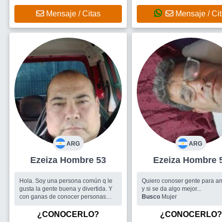
desde esta perspectiva todo cuanto
juntos acordemos
Mensaje / Citas
Mensaje / Ci
ARG
ARG
Ezeiza Hombre 53
Ezeiza Hombre
Hola. Soy una persona común q le
Quiero conoser gente para a
gusta la gente buena y divertida. Y
y si se da algo mejor...
con ganas de conocer personas
Busco
Mujer
buena onda...
Busco
Personas q tengan buena
¿CONOCERLO?
¿CONOCERLO?
onda y divertida