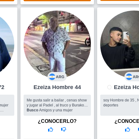
el correr del tiempo), con quien co
ARG
AR
 72
Ezeiza Hombre 44
Eze
Me gusta salir a bailar , cenas show
soy Hombre de 35 , N
mujer
y jugar al Padel , al truco y Burako....
deportes
a
Busco
Amigos y una mujer
o (
copa
¿CONOCERLO?
¿CONOC
, ver
es,