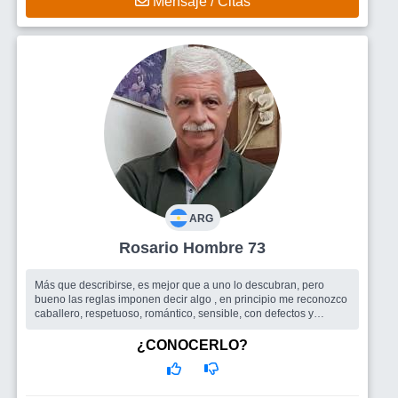
Mensaje / Citas
ARG
Rosario Hombre 73
Más que describirse, es mejor que a uno lo descubran, pero
bueno las reglas imponen decir algo , en principio me reconozco
caballero, respetuoso, romántico, sensible, con defectos y
virtudes, pero c...
Busco
Me agradaría conocer una mujer, fundamentalmente
¿CONOCERLO?
femenina, que me seduzca al verla, es lo primero que notamos
,pero su interior es algo muy importante. Elegante y con estilo,
culta, compañera - Q