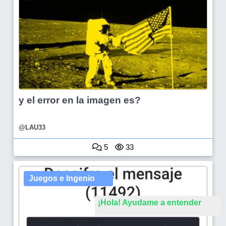
y el error en la imagen es?
@LAU33
5
33
Juegos e Ingenio
¡Hola! Ayudame a entender