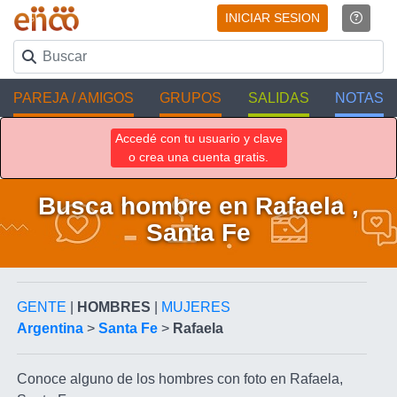
INICIAR SESION
PAREJA / AMIGOS
GRUPOS
SALIDAS
NOTAS
Accedé con tu usuario y clave
o crea una cuenta gratis.
Busca hombre en Rafaela ,
Santa Fe
GENTE
|
HOMBRES
|
MUJERES
Argentina
>
Santa Fe
>
Rafaela
Conoce alguno de los hombres con foto en Rafaela,