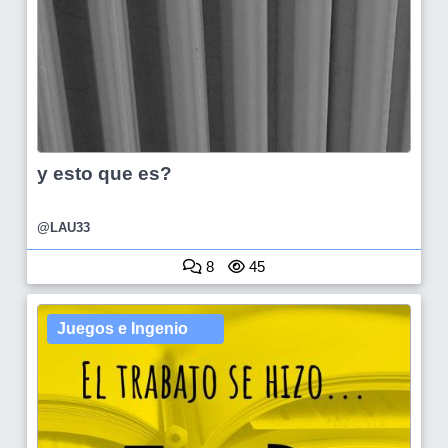
y esto que es?
@LAU33
8
45
Juegos e Ingenio