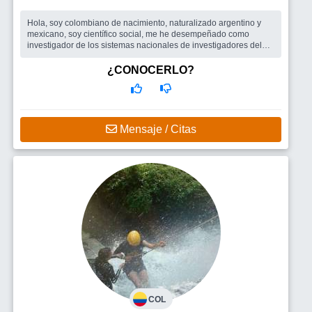
Hola, soy colombiano de nacimiento, naturalizado argentino y
mexicano, soy científico social, me he desempeñado como
investigador de los sistemas nacionales de investigadores del
CONACYT de México ...
Busco
Me gustaría encontrar una mujer, que le guste disfrutar la
¿CONOCERLO?
vida, sonreír siempre y que desee encontrar en los detalles la
importancia de vivir, que le guste bailar, cantar, que le interese la
lectur
Mensaje / Citas
COL