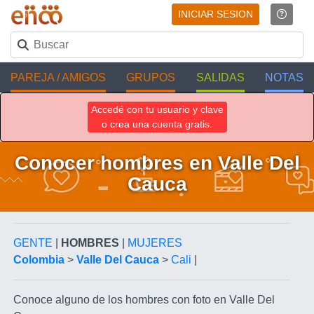
INICIAR SESION
PAREJA / AMIGOS
GRUPOS
SALIDAS
NOTAS
Accedé con tu usuario y clave
o crea una cuenta gratis.
Conocer hombres en Valle Del
Cauca
GENTE
|
HOMBRES
|
MUJERES
Colombia
>
Valle Del Cauca
>
Cali
|
Conoce alguno de los hombres con foto en Valle Del