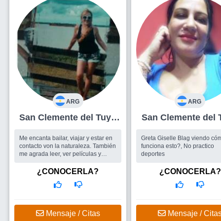
ARG
ARG
San Clemente del Tuyú
San Clemente del 
Mujer 60
Mujer 47
Me encanta bailar, viajar y estar en
Greta Giselle Blag viendo có
contacto von la naturaleza. También
funciona esto?, No practico
me agrada leer, ver películas y
deportes
obras de teatro.
¿CONOCERLA?
¿CONOCERLA?
Mensaje / Citas
Mensaje / Cita