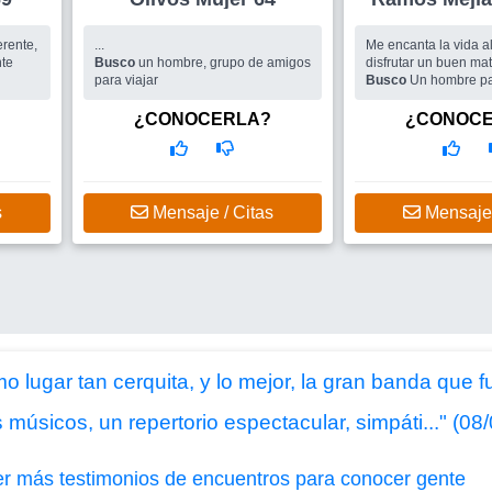
rente,
...
Me encanta la vida al 
nte
Busco
un hombre, grupo de amigos
disfrutar un buen mate
para viajar
Busco
Un hombre pa
alir..
los momentos simples
vida
¿CONOCERLA?
¿CONOC
s
Mensaje / Citas
Mensaje 
 lugar tan cerquita, y lo mejor, la gran banda que 
úsicos, un repertorio espectacular, simpáti..." (08
er más testimonios de encuentros para conocer gente