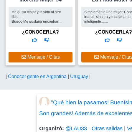
Me gusta viajar y la vida al aire
Simplemente una mujer. Cohe
libre. ...
frontal, sincera y medianame
Busco
Me gustaría encontrar
inteligente ...
amigos
Busco
Grupo de amigos para s
una pareja
¿CONOCERLA?
¿CONOCERLA?
Mensaje / Citas
Mensaje / Cita
|
Conocer gente en Argentina
|
Uruguay
|
"Qué bien la pasamos! Buenísimo
Son grandes! Además de excelentes m
Organizó:
@LAU33
-
Otras salidas
|
V