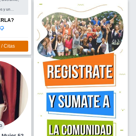
os y un
 compartir
ERLA?
/ Citas
G
Ramos Mejía Mujer 52