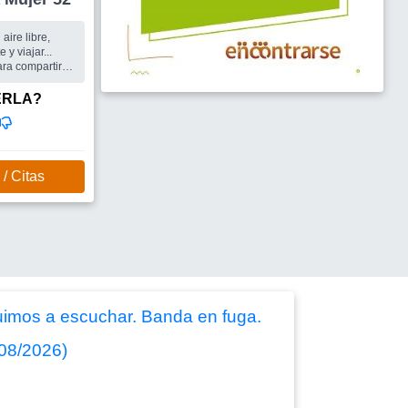
aire libre,
 y viajar...
ra compartir
 que tiene la
ERLA?
/ Citas
fuimos a escuchar. Banda en fuga.
/08/2026)