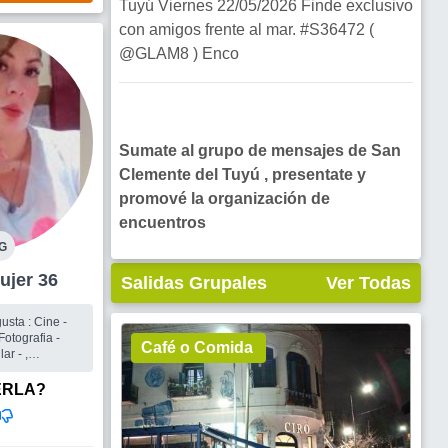
Tuyú Viernes 22/05/2026 Finde exclusivo
con amigos frente al mar. #S36472 (
@GLAM8 ) Enco
Sumate al grupo de mensajes de San
Clemente del Tuyú , presentate y
promové la organización de
encuentros
G
lmes Mujer 36
Salidas Grupales
Ver Todas
otografia -
Café o Comida
ar - ,
ERLA?