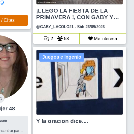
¡LLEGO LA FIESTA DE LA
PRIMAVERA !, CON GABY Y
/ Citas
AN
@GABY_LACOLO21
- Sáb 26/09/2026
2
53
Me interesa
Juegos e Ingenio
G
os Mujer 48
Y la oracion dice....
artir
ncontrar pareja