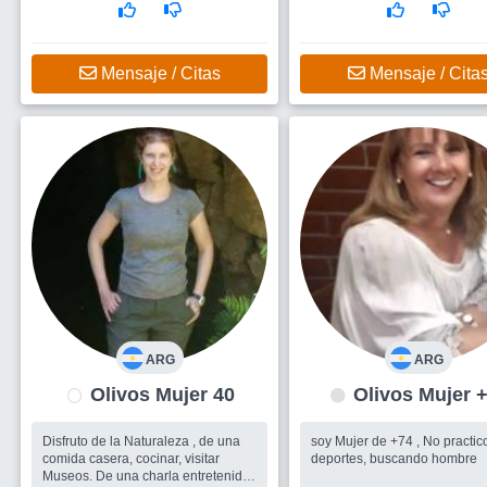
Busco
Amigos para salir , un
hombre
Mensaje / Citas
Mensaje / Cita
ARG
ARG
Olivos Mujer 40
Olivos Mujer
Disfruto de la Naturaleza , de una
soy Mujer de +74 , No practic
comida casera, cocinar, visitar
deportes, buscando hombre
Museos. De una charla entretenida,