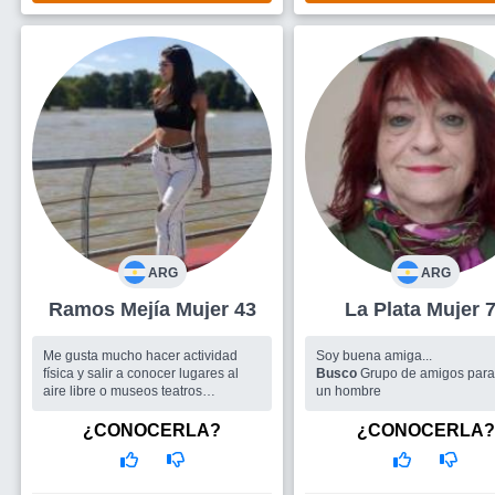
ARG
ARG
Ramos Mejía Mujer 43
La Plata Mujer
Me gusta mucho hacer actividad
Soy buena amiga...
física y salir a conocer lugares al
Busco
Grupo de amigos para 
aire libre o museos teatros
un hombre
shoping.... Me gusta leer, no me
gusta cocinar. ...
¿CONOCERLA?
¿CONOCERLA?
Busco
Personas para charlar y
conocer