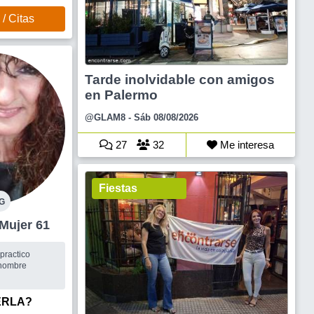
/ Citas
Tarde inolvidable con amigos
en Palermo
@GLAM8
- Sáb 08/08/2026
27
32
Me interesa
Fiestas
G
La Matanza Mujer 61
practico
 hombre
ERLA?