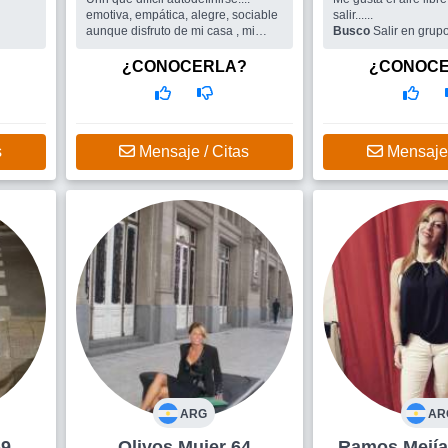
emotiva, empática, alegre, sociable
salir......
aunque disfruto de mi casa , mi
Busco
Salir en grup
jardín, mis libros, con mucha (
compañero con quien
quizás demasiada autocrítica) algo
¿CONOCERLA?
¿CONOC
perfeccionista, en busca d...
Busco
Todo lo que el sitio pueda
ofrecer, amigas/os para compartir
encuentros, salidas grupales, y
quizás porque no un buen
s
Mensaje / Citas
Mensaje 
compañero de ruta
ARG
AR
 69
Olivos Mujer 64