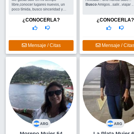
libre,conocer lugares nuevos, un
Busco
Amigos...salir...viajar ..
poco tímida, busco sinceridad y
respeto en amistades y pareja,
disfruto de la naturaleza y salidas
¿CONOCERLA?
¿CONOCERLA?
durante el día. Me gustaría que me
ve...
Busco
Compañía para salir o viajar,
si esta la posibilidad pareja.
Mensaje / Citas
Mensaje / Cita
ARG
ARG
Moreno Mujer 54
La Plata Mujer