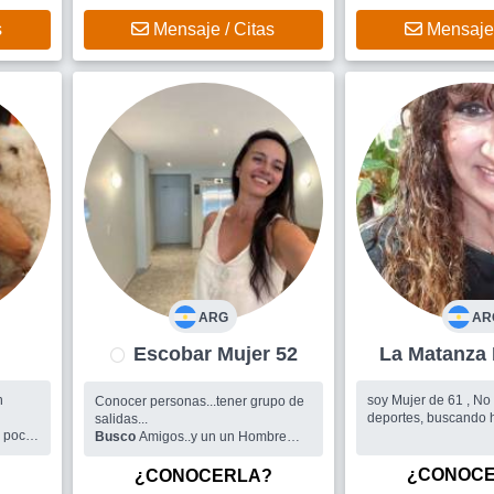
s
Mensaje / Citas
Mensaje 
ARG
AR
Escobar Mujer 52
n
soy Mujer de 61 , No 
Conocer personas...tener grupo de
r
deportes, buscando
salidas...
Busco
Amigos..y un un Hombre
co
para conocer y armar pareja
¿CONOC
¿CONOCERLA?
.