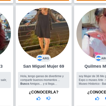
ARG
AR
 73
San Miguel Mujer 69
Qui
Hola, tengo ganas de divertirme y
soy Mujer de 36 Me gusta : Cine -
salir,
compartir buenos momentos ...
Expo o museo Arte - F
Busco
Amigos.... y si llega
Museo Historico - Bail
compañía...bienvenida!!!!
buscando hombre
¿CONOCERLA?
¿CONOC