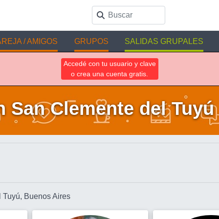
REJA / AMIGOS
GRUPOS
SALIDAS GRUPALES
Accedé con tu usuario y clave
o crea una cuenta gratis.
n San Clemente del Tuyú 
l Tuyú, Buenos Aires