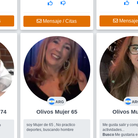
s
Mensaje 
Mensaje / Citas
ARG
AR
 +74
Olivos Mujer 65
Oliv
soy Mujer de 65 , No practico
Me gusta salir y comp
o
deportes, buscando hombre
actividades...
Busco
Me gustaria e