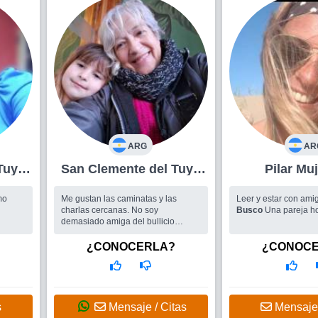
ARG
AR
Tuyú
San Clemente del Tuyú
Pilar
Mujer 73
mo
Me gustan las caminatas y las
Leer y estar con amig
charlas cercanas. No soy
Busco
Una pareja h
demasiado amiga del bullicio
aunque sé adaptarme y participar....
Busco
Actividades para compartir
¿CONOCERLA?
¿CONOC
con gente de mi generación
s
Mensaje / Citas
Mensaje 