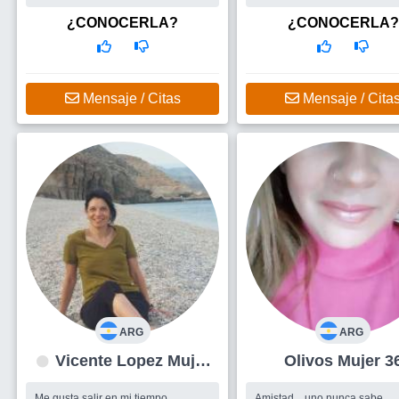
interesante y honesta! Que haya
risas
¿CONOCERLA?
¿CONOCERLA?
Mensaje / Citas
Mensaje / Cita
ARG
ARG
Vicente Lopez Mujer
Olivos Mujer 3
55
Me gusta salir en mi tiempo
Amistad... uno nunca sabe...