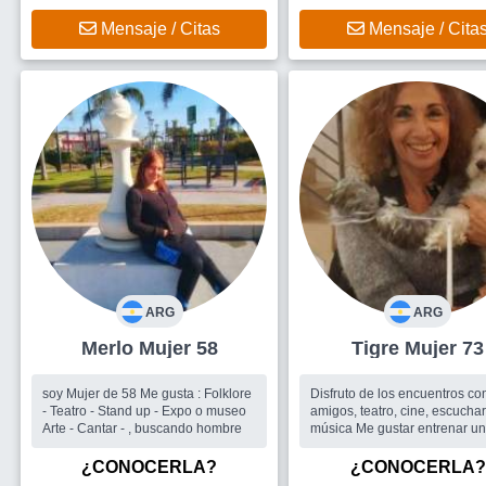
Mensaje / Citas
Mensaje / Cita
ARG
ARG
Merlo Mujer 58
Tigre Mujer 73
soy Mujer de 58 Me gusta : Folklore
Disfruto de los encuentros co
- Teatro - Stand up - Expo o museo
amigos, teatro, cine, escucha
Arte - Cantar - , buscando hombre
música Me gustar entrenar un poco
para estar fuerte, pinto, prácti
Mindfulness Soy periodista trabajé
¿CONOCERLA?
¿CONOCERLA?
siempre en revistas femenin..