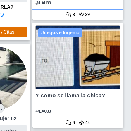
tir el camino de
@LAU33
ERLA?
8
39
/ Citas
Juegos e Ingenio
Y como se llama la chica?
G
@LAU33
Plata Mujer 62
9
44
, divertirme,