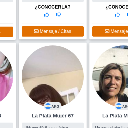
si se da para compar
la vida
¿CONOCERLA?
¿CONOC
Mensaje / Citas
Mensaje 
s
ARG
AR
6
La Plata Mujer 67
La 
Uhh que difícil autodefinirse....
Me gusta el aire libre