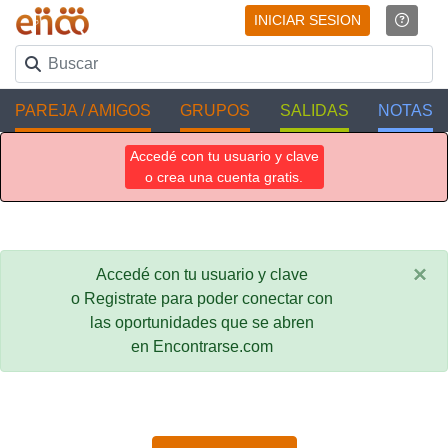
INICIAR SESION
PAREJA / AMIGOS
GRUPOS
SALIDAS
NOTAS
Accedé con tu usuario y clave
o crea una cuenta gratis.
×
Accedé con tu usuario y clave
o Registrate para poder conectar con
las oportunidades que se abren
en Encontrarse.com