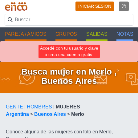
INICIAR SESION
PAREJA / AMIGOS
GRUPOS
SALIDAS
NOTAS
Accedé con tu usuario y clave
o crea una cuenta gratis.
Busca mujer en Merlo ,
Buenos Aires
GENTE
|
HOMBRES
|
MUJERES
Argentina
>
Buenos Aires
>
Merlo
Conoce alguna de las mujeres con foto en Merlo,