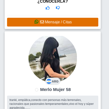
Busco
Espero encontrar un hombre para formar pareja con o sin
¿CONOCERLA?
hijos ,con quién tengamos cosas en común y sea de buen
carácter. Que sea trabajador pero a la vez que tenga un tiempo
libre para salidas y pa
Mensaje / Citas
ARG
Merlo Mujer 58
tranki, empática,conecto con personas más terrenales,
racionales que pasionales temperamentales,vivo el hoy y súper
agradecida....