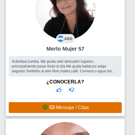
ARG
Merlo Mujer 57
Actividad,zumba. Me gusta salir descubrir lugares..
principalmente pasar lindo el día Me gusta bailar,no salgo
seguido También al aire libre,mates,café. Cerveza o agua sin
problema ...
Busco
Un hombre. O empezar a conocer amistades y ver qué
¿CONOCERLA?
surge con alguien Lo que no quiero es una relación ocasional.
Mensaje / Citas