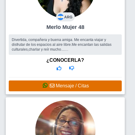
ARG
Merlo Mujer 48
Divertida, compañera y buena amiga. Me encanta viajar y
disfrutar de los espacios al aire libre.Me encantan las salidas
culturales,charlar y reír mucho....
Busco
Un amor verdadero. Alguien que desee soñar y disfrutar
la vida. Una gran amistad o una relación sería. Alguien con quien
¿CONOCERLA?
poder reír y disfrutar de las cosas más sencillas de la vida.
Mensaje / Citas