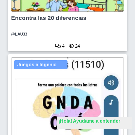
Encontra las 20 diferencias
@LAU33
4
24
Juegos e Ingenio
¡Hola! Ayudame a entender