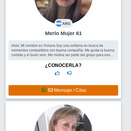
ARG
Merlo Mujer 61
Hola. Mi nombre es Viviana.Soy una solitaria en busca de
momentos compartidos con buena compañía. Me gusta la buena
comida y el buen vino. Me motiva ser parte del grupo para esos
momentos únicos d...
Busco
Me gustaría hacer amigos con quiénes compartir salidas
¿CONOCERLA?
afines y regulares los fines de semana. Y también estoy
predispuesta si se diera una pareja??
Mensaje / Citas