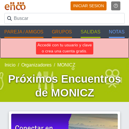
INICIAR SESION
PAREJA / AMIGOS
GRUPOS
SALIDAS
NOTAS
Accedé con tu usuario y clave
o crea una cuenta gratis.
Inicio
Organizadores
MONICZ
Próximos Encuentros
de MONICZ