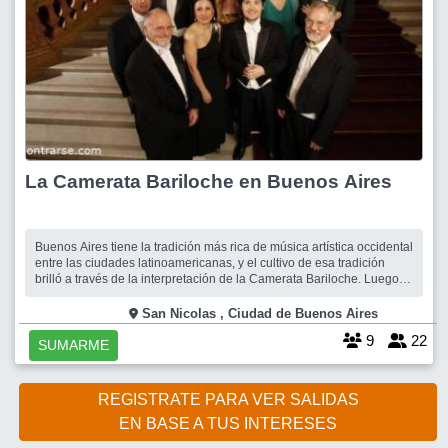
La Camerata Bariloche en Buenos Aires
Buenos Aires tiene la tradición más rica de música artística occidental
entre las ciudades latinoamericanas, y el cultivo de esa tradición
brilló a través de la interpretación de la Camerata Bariloche. Luego
de más de dos mil quinientos conciertos y giras internacionales en
más de treinta países, la reconocida orquesta argentina llega
San Nicolas , Ciudad de Buenos Aires
9
22
SUMARME
REGISTRATE PARA VER SALIDAS
EN BASE A TUS INTERESES