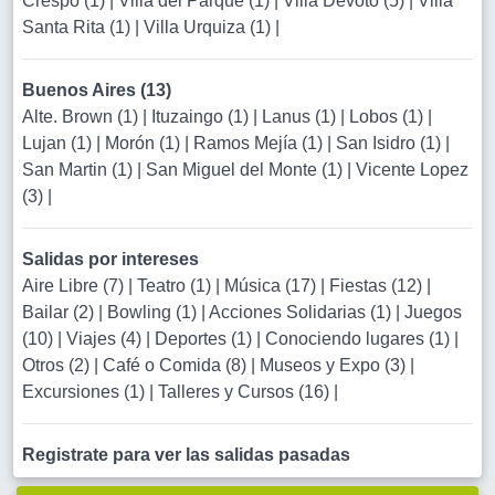
Crespo (1)
|
Villa del Parque (1)
|
Villa Devoto (5)
|
Villa
Santa Rita (1)
|
Villa Urquiza (1)
|
Buenos Aires (13)
Alte. Brown (1)
|
Ituzaingo (1)
|
Lanus (1)
|
Lobos (1)
|
Lujan (1)
|
Morón (1)
|
Ramos Mejía (1)
|
San Isidro (1)
|
San Martin (1)
|
San Miguel del Monte (1)
|
Vicente Lopez
(3)
|
Salidas por intereses
Aire Libre (7)
|
Teatro (1)
|
Música (17)
|
Fiestas (12)
|
Bailar (2)
|
Bowling (1)
|
Acciones Solidarias (1)
|
Juegos
(10)
|
Viajes (4)
|
Deportes (1)
|
Conociendo lugares (1)
|
Otros (2)
|
Café o Comida (8)
|
Museos y Expo (3)
|
Excursiones (1)
|
Talleres y Cursos (16)
|
Registrate para ver las salidas pasadas