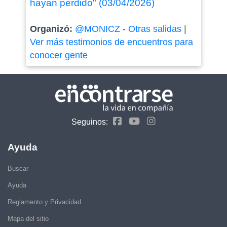
hayan perdido" (03/04/2026)
Organizó:
@MONICZ
-
Otras salidas
|
Ver más testimonios de encuentros para
conocer gente
Seguinos:
Ayuda
Buscar
Ayuda
Reglamento y Privacidad
Mapa del sitio