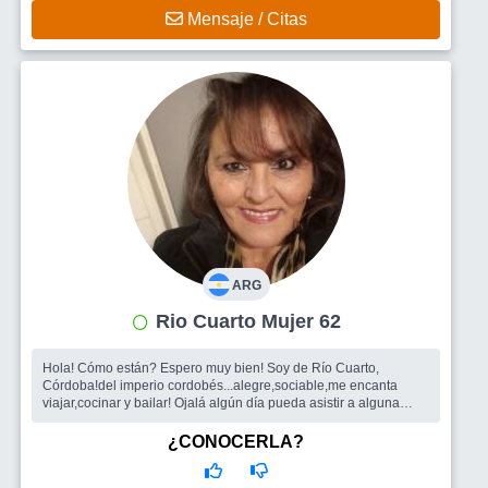
Mensaje / Citas
ARG
Rio Cuarto Mujer 62
Hola! Cómo están? Espero muy bien! Soy de Río Cuarto,
Córdoba!del imperio cordobés...alegre,sociable,me encanta
viajar,cocinar y bailar! Ojalá algún día pueda asistir a alguna
reunión del gru...
Busco
Grupo de gente afin,amigas ,amigos, quizás un hombre
¿CONOCERLA?
con quien compartir vivencias,un compinche de existencia!