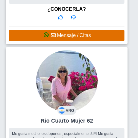
¿CONOCERLA?
Mensaje / Citas
ARG
Rio Cuarto Mujer 62
Me gusta mucho los deportes , especialmente 🚴🏻 Me gusta