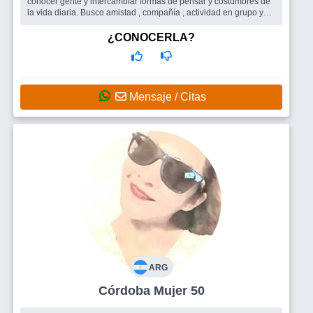
conocer gente y intercambiar formas de pensar y costumbres de
la vida diaria. Busco amistad , compañía , actividad en grupo y
crecimie...
Busco
Amigos , grupos de amigos
¿CONOCERLA?
Mensaje / Citas
ARG
Córdoba Mujer 50