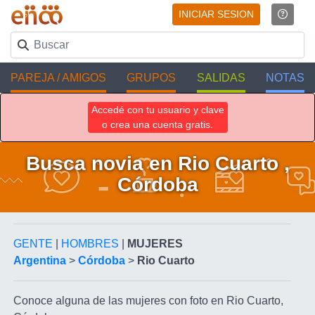
INICIAR SESION
PAREJA / AMIGOS
GRUPOS
SALIDAS
NOTAS
Accedé con tu usuario y clave
o crea una cuenta gratis.
Busca novia en Rio Cuarto ,
Córdoba
GENTE
|
HOMBRES
|
MUJERES
Argentina
>
Córdoba
>
Rio Cuarto
Conoce alguna de las mujeres con foto en Rio Cuarto,