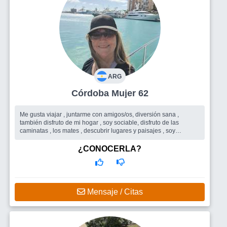
ARG
Córdoba Mujer 62
Me gusta viajar , juntarme con amigos/os, diversión sana ,
también disfruto de mi hogar , soy sociable, disfruto de las
caminatas , los mates , descubrir lugares y paisajes , soy
profesional bioquí...
Busco
Amigos principalmente para disfrutar de este trayecto de
¿CONOCERLA?
mi vida.
Mensaje / Citas