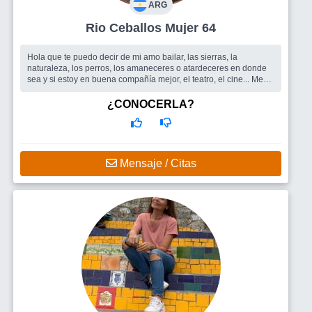
ARG
Rio Ceballos Mujer 64
Hola que te puedo decir de mi amo bailar, las sierras, la
naturaleza, los perros, los amaneceres o atardeceres en donde
sea y si estoy en buena compañía mejor, el teatro, el cine... Me
gusta estar c...
Busco
Estoy en la pagina para conocer gente y lugares nuevos,
¿CONOCERLA?
no se si podré conocer a un nuevo amor...si queres escribime por
mensajeria interna y te contesto,me interesaria que me escriban
hombres dentro
Mensaje / Citas