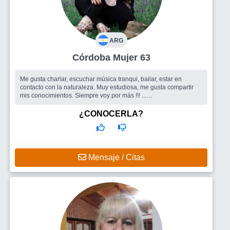
ARG
Córdoba Mujer 63
Me gusta charlar, escuchar música tranqui, bailar, estar en
contacto con la naturaleza. Muy estudiosa, me gusta compartir
mis conocimientos. Siempre voy por más !!! ...
Busco
Conocer gente para compartir charlas, salidas, viajes. Me
gusta la gente que me ayuda a desafiar mis límites! También me
¿CONOCERLA?
gustaría encontrar pareja (hombre) con quien andar juntos el
camino sin perd
Mensaje / Citas