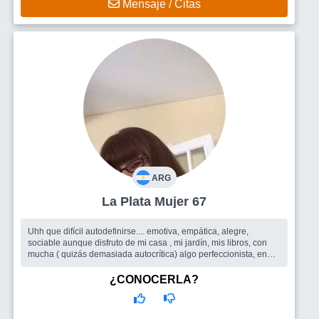
Mensaje / Citas
ARG
La Plata Mujer 67
Uhh que difícil autodefinirse.... emotiva, empática, alegre,
sociable aunque disfruto de mi casa , mi jardín, mis libros, con
mucha ( quizás demasiada autocrítica) algo perfeccionista, en
busca d...
Busco
Todo lo que el sitio pueda ofrecer, amigas/os para
¿CONOCERLA?
compartir encuentros, salidas grupales, y quizás porque no un
buen compañero de ruta