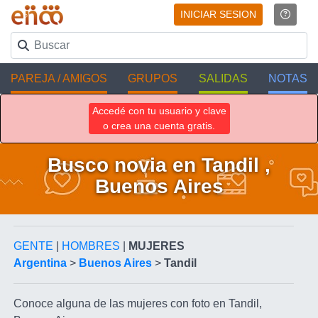
INICIAR SESION
PAREJA / AMIGOS
GRUPOS
SALIDAS
NOTAS
Accedé con tu usuario y clave
o crea una cuenta gratis.
Busco novia en Tandil ,
Buenos Aires
GENTE
|
HOMBRES
|
MUJERES
Argentina
>
Buenos Aires
>
Tandil
Conoce alguna de las mujeres con foto en Tandil,