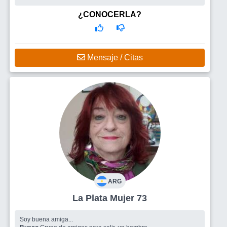
Busco
Personas para charlar y conocer
¿CONOCERLA?
Mensaje / Citas
ARG
La Plata Mujer 73
Soy buena amiga...