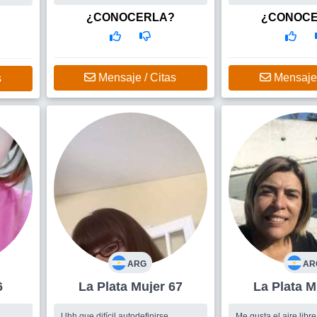
si se da para compar
la vida
¿CONOCERLA?
¿CONOC
Mensaje / Citas
Mensaje 
s
ARG
AR
6
La Plata Mujer 67
La 
Uhh que difícil autodefinirse....
Me gusta el aire libre