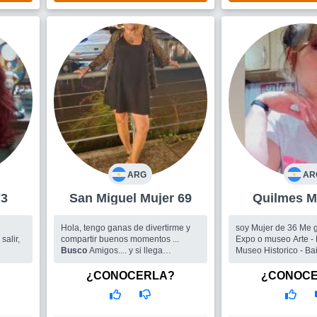
ARG
AR
 73
San Miguel Mujer 69
Qui
Hola, tengo ganas de divertirme y
soy Mujer de 36 Me gusta : Cine -
salir,
compartir buenos momentos ...
Expo o museo Arte - F
Busco
Amigos.... y si llega
Museo Historico - Bail
compañía...bienvenida!!!!
buscando hombre
¿CONOCERLA?
¿CONOC