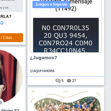
Juegos e Ingenio
os y un
 compartir
ERLA?
/ Citas
¿Jugamos?
@AQUIYAHORA
5
27
G
Ramos Mejía Mujer 52