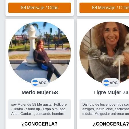
Mensaje / Citas
Mensaje / Cita
ARG
ARG
Merlo Mujer 58
Tigre Mujer 73
soy Mujer de 58 Me gusta : Folklore
Disfruto de los encuentros co
- Teatro - Stand up - Expo o museo
amigos, teatro, cine, escucha
Arte - Cantar - , buscando hombre
música Me gustar entrenar un poco
para estar fuerte, pinto, prácti
Mindfulness Soy periodista trabajé
¿CONOCERLA?
¿CONOCERLA?
siempre en revistas femenin..