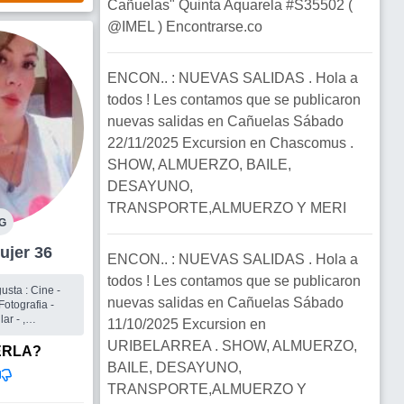
Cañuelas" Quinta Aquarela #S35502 (
@IMEL ) Encontrarse.co
ENCON.. : NUEVAS SALIDAS . Hola a
todos ! Les contamos que se publicaron
nuevas salidas en Cañuelas Sábado
22/11/2025 Excursion en Chascomus .
SHOW, ALMUERZO, BAILE,
DESAYUNO,
TRANSPORTE,ALMUERZO Y MERI
G
lmes Mujer 36
ENCON.. : NUEVAS SALIDAS . Hola a
todos ! Les contamos que se publicaron
nuevas salidas en Cañuelas Sábado
otografia -
ar - ,
11/10/2025 Excursion en
URIBELARREA . SHOW, ALMUERZO,
ERLA?
BAILE, DESAYUNO,
TRANSPORTE,ALMUERZO Y