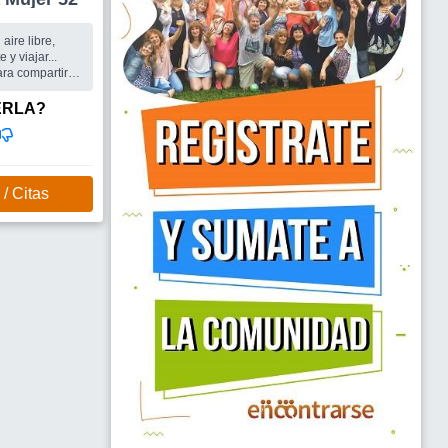
aire libre,
 y viajar...
ra compartir
 que tiene la
ERLA?
/ Citas