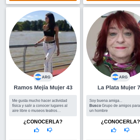
ARG
ARG
Ramos Mejía Mujer 43
La Plata Mujer
Me gusta mucho hacer actividad
Soy buena amiga...
física y salir a conocer lugares al
Busco
Grupo de amigos para 
aire libre o museos teatros
un hombre
shoping.... Me gusta leer, no me
gusta cocinar. ...
¿CONOCERLA?
¿CONOCERLA?
Busco
Personas para charlar y
conocer