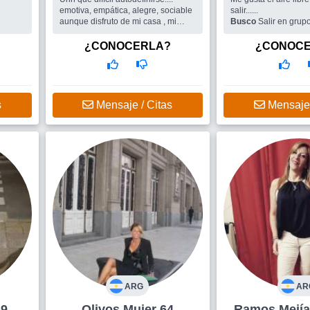
emotiva, empática, alegre, sociable
salir......
aunque disfruto de mi casa , mi
Busco
Salir en grup
jardín, mis libros, con mucha (
compañero con quien
quizás demasiada autocrítica) algo
¿CONOCERLA?
¿CONOC
perfeccionista, en busca d...
Busco
Todo lo que el sitio pueda
ofrecer, amigas/os para compartir
encuentros, salidas grupales, y
quizás porque no un buen
s
Mensaje / Citas
Mensaje 
compañero de ruta
ARG
AR
 69
Olivos Mujer 64