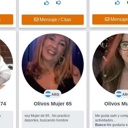
s
Mensaje 
Mensaje / Citas
ARG
AR
 +74
Olivos Mujer 65
Oliv
soy Mujer de 65 , No practico
Me gusta salir y comp
o
deportes, buscando hombre
actividades...
Busco
Me gustaria e