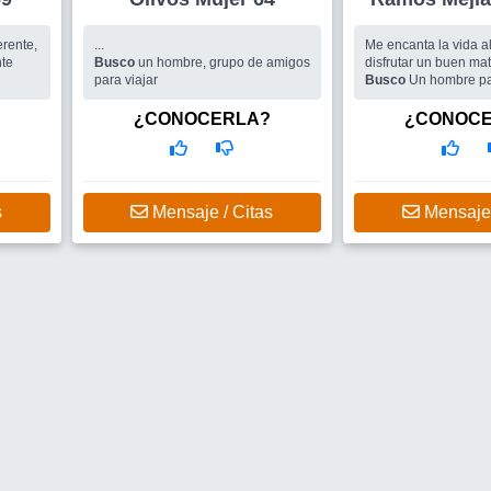
rente,
...
Me encanta la vida al 
nte
Busco
un hombre, grupo de amigos
disfrutar un buen mate
para viajar
Busco
Un hombre pa
alir..
los momentos simples
vida
¿CONOCERLA?
¿CONOC
s
Mensaje / Citas
Mensaje 