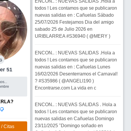
ENCON.. : NUEVAS SALIDAS .Hola a
todos ! Les contamos que se publicaron
nuevas salidas en : Cañuelas Sábado
25/07/2026 Festejamos Dia del amigo
sabado 25 de Julio 2026 en
URIBLARREA #S36940 ( @MERY )
ENCON.. : NUEVAS SALIDAS .Hola a
todos ! Les contamos que se publicaron
G
nuevas salidas en : Cañuelas Lunes
 Mujer 51
16/02/2026 Desenterramos el Carnaval!
? #S35986 ( @ANGELI190 )
os...
ombre
Encontrarse.com La vida en c
ERLA?
ENCON.. : NUEVAS SALIDAS . Hola a
todos ! Les contamos que se publicaron
nuevas salidas en Cañuelas Domingo
23/11/2025 "Domingo soñado en
/ Citas