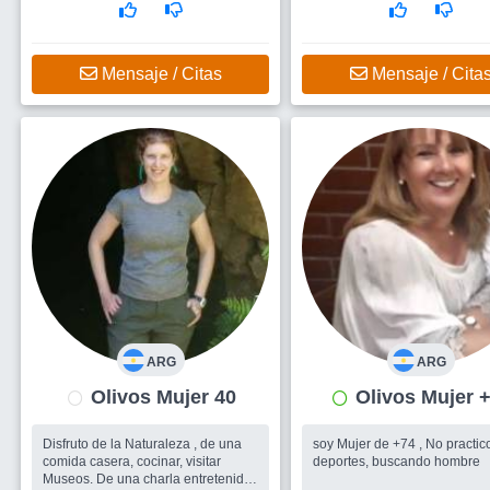
Busco
Amigos para salir , un
hombre
Mensaje / Citas
Mensaje / Cita
ARG
ARG
Olivos Mujer 40
Olivos Mujer
Disfruto de la Naturaleza , de una
soy Mujer de +74 , No practic
comida casera, cocinar, visitar
deportes, buscando hombre
Museos. De una charla entretenida,