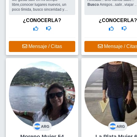
libre,conocer lugares nuevos, un
Busco
Amigos...salir...viajar ..
poco tímida, busco sinceridad y
respeto en amistades y pareja,
disfruto de la naturaleza y salidas
¿CONOCERLA?
¿CONOCERLA?
durante el día. Me gustaría que me
ve...
Busco
Compañía para salir o viajar,
si esta la posibilidad pareja.
Mensaje / Citas
Mensaje / Cita
ARG
ARG
Moreno Mujer 54
La Plata Mujer