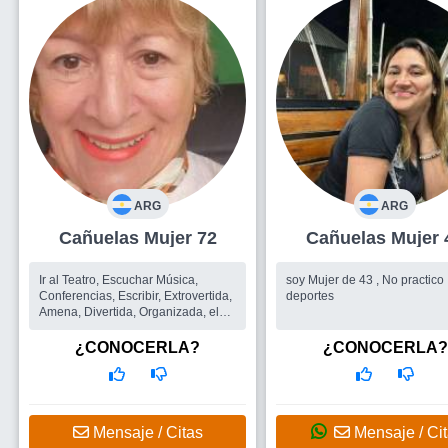
ARG
ARG
Cañuelas Mujer 72
Cañuelas Muje
Ir al Teatro, Escuchar Música,
soy Mujer de 43 , No practico
Conferencias, Escribir, Extrovertida,
deportes
Amena, Divertida, Organizada, el
propósito de vincularse, coherencia
en las decisiones, viajes, juegos de
¿CONOCERLA?
¿CONOCERLA?
salón, caminatas, y s...
Busco
Amigos, grupos de amigos y
eventualmente formar pareja
Mensaje / Citas
Mensaje / Ci