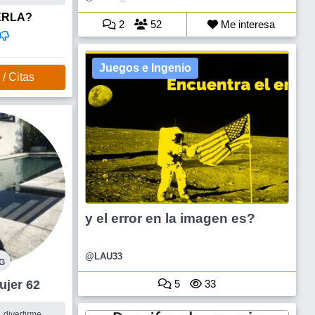
tir el camino de
ERLA?
2
52
Me interesa
Juegos e Ingenio
/ Citas
y el error en la imagen es?
@LAU33
G
5
33
Plata Mujer 62
, divertirme,