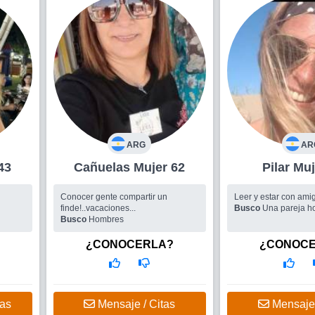
ARG
AR
r 43
Cañuelas Mujer 62
Pilar
Conocer gente compartir un
Leer y estar con amig
finde!..vacaciones...
Busco
Una pareja h
Busco
Hombres
¿CONOCERLA?
¿CONOC
tas
Mensaje / Citas
Mensaje 