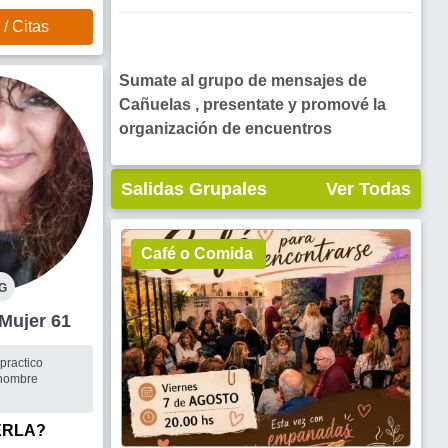
/ Citas
Sumate al grupo de mensajes de
Cañuelas , presentate y promové la
organización de encuentros
Salidas Grupales
Ver Todas
Café o Comida
G
La Matanza Mujer 61
practico
 hombre
ERLA?