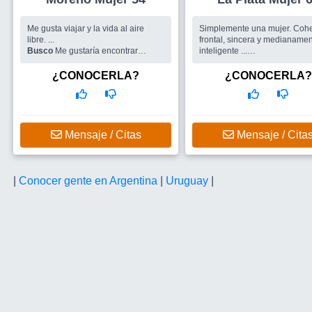
Me gusta viajar y la vida al aire
Simplemente una mujer. Cohe
libre. ...
frontal, sincera y medianame
Busco
Me gustaría encontrar
inteligente ...
amigos
Busco
Grupo de amigos para s
una pareja
¿CONOCERLA?
¿CONOCERLA?
Mensaje / Citas
Mensaje / Cita
|
Conocer gente en Argentina
|
Uruguay
|