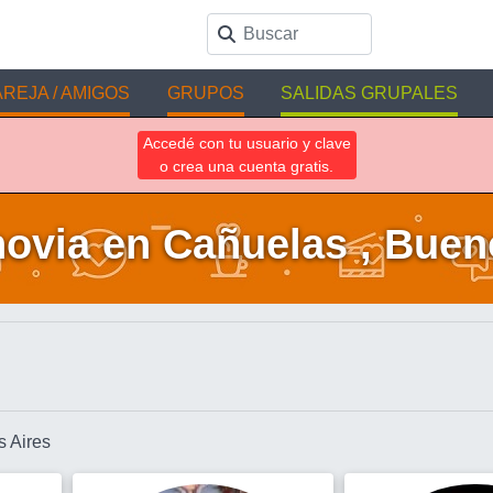
REJA / AMIGOS
GRUPOS
SALIDAS GRUPALES
Accedé con tu usuario y clave
o crea una cuenta gratis.
ovia en Cañuelas , Buen
s Aires