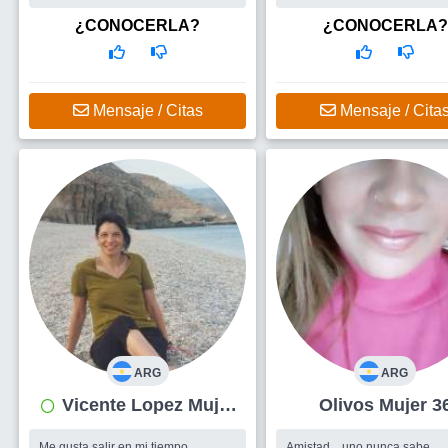
interesante y honesta! Que haya
risas
¿CONOCERLA?
¿CONOCERLA?
Mensaje / Citas
Mensaje / Cita
ARG
ARG
Vicente Lopez Mujer
Olivos Mujer 3
55
Me gusta salir en mi tiempo
Amistad... uno nunca sabe...