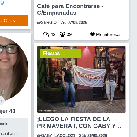
Café para Encontrarse -
C/Empanadas
/ Citas
@SERGIO
- Vie 07/08/2026
42
39
Me interesa
Fiestas
G
os Mujer 48
¡LLEGO LA FIESTA DE LA
artir
PRIMAVERA !, CON GABY Y
AN
ncontrar pareja
@GABY_LACOLO21
- Sáb 26/09/2026