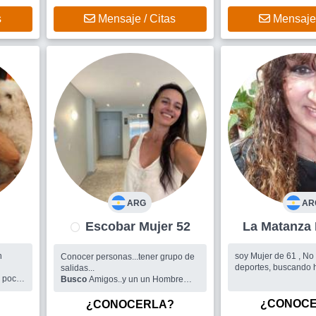
s
Mensaje / Citas
Mensaje 
ARG
AR
Escobar Mujer 52
n
soy Mujer de 61 , No 
Conocer personas...tener grupo de
r
deportes, buscando
salidas...
Busco
Amigos..y un un Hombre
co
para conocer y armar pareja
¿CONOC
¿CONOCERLA?
.