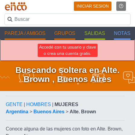
INICIAR SESION
PAREJA / AMIGOS
GRUPOS
SALIDAS
NOTAS
Accedé con tu usuario y clave
o crea una cuenta gratis.
Buscando soltera en Alte.
Brown , Buenos Aires
GENTE
|
HOMBRES
|
MUJERES
Argentina
>
Buenos Aires
>
Alte. Brown
Conoce alguna de las mujeres con foto en Alte. Brown,