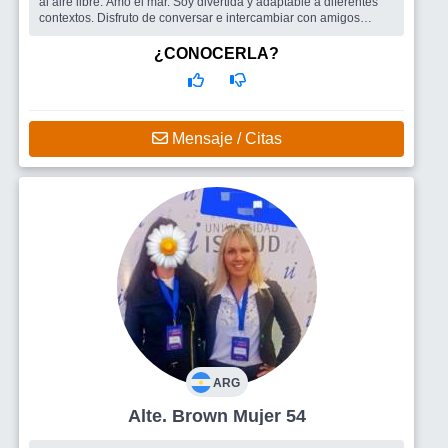
al aire libre. Amo el mar. Soy divertida y adaptable a diferentes
contextos. Disfruto de conversar e intercambiar con amigos
mientras c...
Busco
Me gustaria encontrar alguien pensante. Honesto
¿CONOCERLA?
enociinalmente y que se comunique de manera fluida. Luego se
verá el tipo de vinculo
Mensaje / Citas
ARG
Alte. Brown Mujer 54