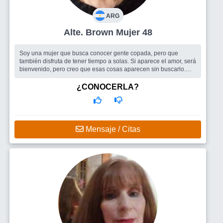
ARG
Alte. Brown Mujer 48
Soy una mujer que busca conocer gente copada, pero que
también disfruta de tener tiempo a solas. Si aparece el amor, será
bienvenido, pero creo que esas cosas aparecen sin buscarlo.
Mis SÍ indiscut...
Busco
Básicamente, buena gente. Después se verá que surge.
¿CONOCERLA?
¡Mirá si por buscar una sola cosa me pierdo de encontrar el
resto!
Mensaje / Citas