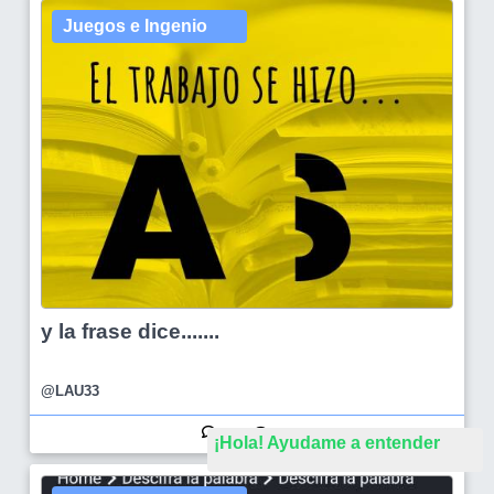
Juegos e Ingenio
y la frase dice.......
@LAU33
9
16
¡Hola! Ayudame a entender