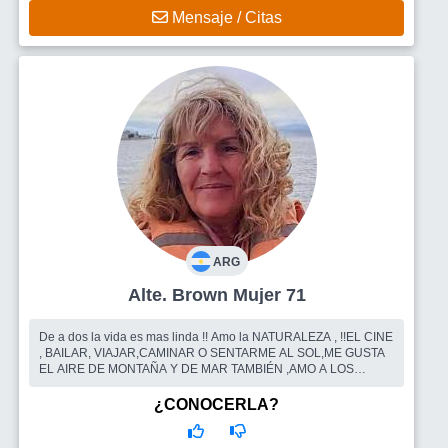
Mensaje / Citas
ARG
Alte. Brown Mujer 71
De a dos la vida es mas linda !! Amo la NATURALEZA , !!EL CINE
, BAILAR, VIAJAR,CAMINAR O SENTARME AL SOL,ME GUSTA
EL AIRE DE MONTAÑA Y DE MAR TAMBIÉN ,AMO A LOS
ARBOLES ,REUNIRME CON MI FAMILIA, C...
Busco
Me encanta el buen sentido del humor , la persona
¿CONOCERLA?
educada,con buenas intenciones, que sepa compartir todos los
momentos lindos y no tan lindos, que le guste dialogar , que