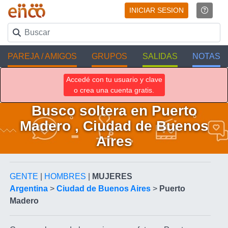
INICIAR SESION
PAREJA / AMIGOS
GRUPOS
SALIDAS
NOTAS
Accedé con tu usuario y clave
o crea una cuenta gratis.
Busco soltera en Puerto
Madero , Ciudad de Buenos
Aires
GENTE
|
HOMBRES
|
MUJERES
Argentina
>
Ciudad de Buenos Aires
>
Puerto
Madero