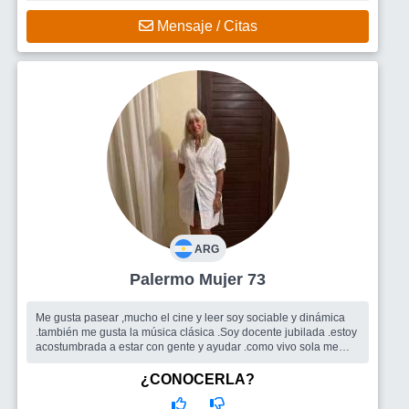
Mensaje / Citas
ARG
Palermo Mujer 73
Me gusta pasear ,mucho el cine y leer soy sociable y dinámica
.también me gusta la música clásica .Soy docente jubilada .estoy
acostumbrada a estar con gente y ayudar .como vivo sola me
parece una...
Busco
Principalmente un grupo para alternar pero no descartó
¿CONOCERLA?
encontrar un hombre para salir