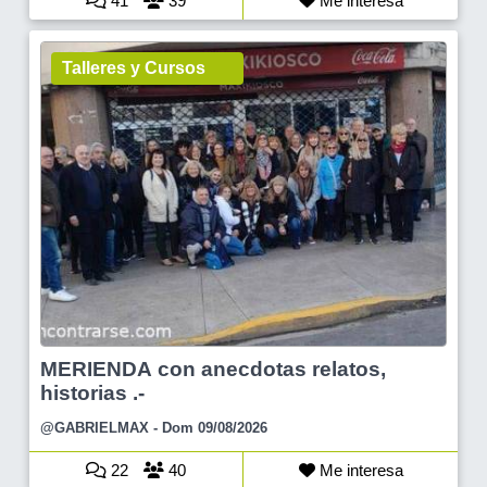
41
39
Me interesa
Talleres y Cursos
MERIENDA con anecdotas relatos,
historias .-
@GABRIELMAX
- Dom 09/08/2026
22
40
Me interesa