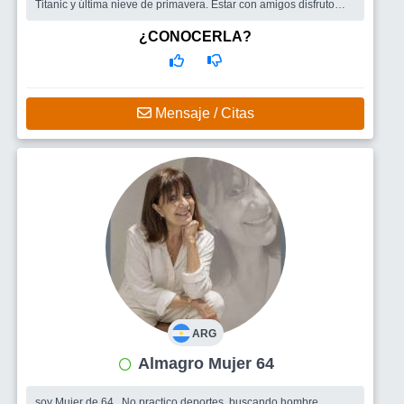
Titanic y última nieve de primavera. Estar con amigos disfruto
todo ...
Busco
Un buen hombre que se valore y me valore como mujer .
¿CONOCERLA?
Mensaje / Citas
ARG
Almagro Mujer 64
soy Mujer de 64 , No practico deportes, buscando hombre