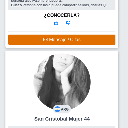
persona afectiva,emprendedora....
Busco
Persona con las q pueda compartir salidas, charlas Que
coincidamos en esta vida,y si se da,compartirla.
¿CONOCERLA?
Mensaje / Citas
ARG
San Cristobal Mujer 44