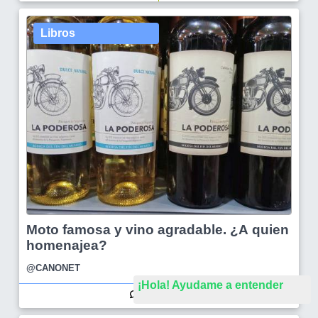
Libros
Moto famosa y vino agradable. ¿A quien
homenajea?
@CANONET
¡Hola! Ayudame a entender
9
48