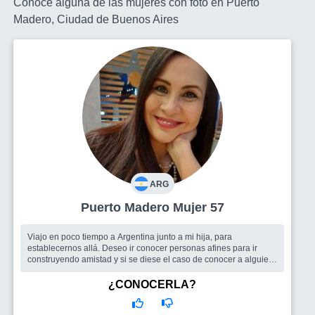
Conoce alguna de las mujeres con foto en Puerto
Madero, Ciudad de Buenos Aires
ARG
Puerto Madero Mujer 57
Viajo en poco tiempo a Argentina junto a mi hija, para
establecernos allá. Deseo ir conocer personas afines para ir
construyendo amistad y si se diese el caso de conocer a alguien
muy especial, tam...
Busco
En general amistades saludables; en particular un ser
¿CONOCERLA?
maravilloso y consciente. Seré la nueva en la ciudad.