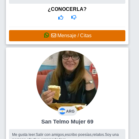
¿CONOCERLA?
Mensaje / Citas
ARG
San Telmo Mujer 69
Me gusta leer.Salir con amigos,escribo poesías,relatos.Soy una