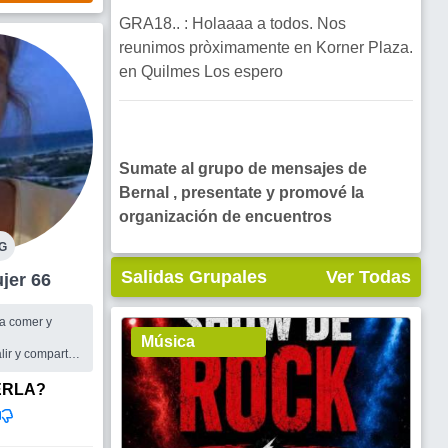
GRA18.. : Holaaaa a todos. Nos
reunimos pròximamente en Korner Plaza.
en Quilmes Los espero
Sumate al grupo de mensajes de
Bernal , presentate y promové la
organización de encuentros
G
Salidas Grupales
Ver Todas
al Mujer 66
 a comer y
Música
lir y compartir
ERLA?