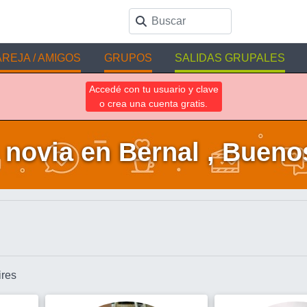
REJA / AMIGOS
GRUPOS
SALIDAS GRUPALES
Accedé con tu usuario y clave
o crea una cuenta gratis.
novia en Bernal , Bueno
ires