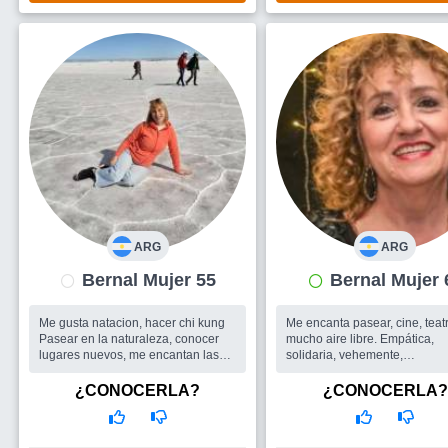
ARG
ARG
Bernal Mujer 55
Bernal Muje
Me gusta natacion, hacer chi kung
Me encanta pasear, cine, teat
Pasear en la naturaleza, conocer
mucho aire libre. Empática,
lugares nuevos, me encantan las
solidaria, vehemente,
escapadas, salir de la rutina con
temperamental, divertida,
pequeñas cosas.disfrutar de la vida
compañera, cariñosa, etc. Me
¿CONOCERLA?
¿CONOCERLA?
y sentirme viva ...
salir en grupo, conocer gente
Busco
Me gustaria encontrar una
divertirme mucho. M...
pareja, hombre para compartir el
Busco
Conocer posibles futu