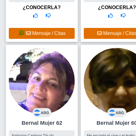
Busco
Amigos para salir, hombre
buena pelicula y tomando ma
adapto a las circunstancias, y
¿CONOCERLA?
¿CONOCERLA?
puedo ser casual y deportiva 
sofisticada y e...
Busco
Me gustaria conocer a
alguien para compartir paseo
charlas, cariño o hasta incluso
Mensaje / Citas
Mensaje / Cita
silencios....
ARG
ARG
Bernal Mujer 62
Bernal Mujer 6
Natacion Caminar Tái chi...
Me encanta el cine y el teatro.