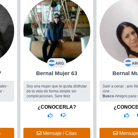
ARG
AR
7
Bernal Mujer 63
Bern
Soy una mujer que le gusta disfrutar
Salir a cenar , aire lib
r -
de la vida de forma simple sin
cine ...
complicaciones. Sere feliz
Busco
Amigos para s
¿CONOCERLA?
¿CONOC
s
Mensaje / Citas
Mensaje 