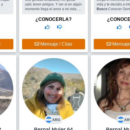
 y
salir, tener amigos. Y ver si en algún
vida y te decidis a inten
momento llega el amor a mi vida...
Busco
Conocer Gent
Busco
Me gustaría encontrar
salidas y por que no e
amigos/as y el amor
¿CONOCERLA?
¿CONOC
s
Mensaje / Citas
Mensaje 
ARG
AR
2
Bernal Mujer 64
Bern