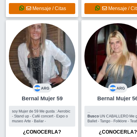
dia a dia , las sorpresas de la vida,
amigo/as, para salir, viajar y 
salidas charlas y disfrutarnos
actividades diversas. Me
Mensaje / Citas
Mensaje / Ci
mutuamente
encantaría, encontrar un
compañero de proyectos afin
que sea cariñoso, caballero y
empático. Poder ir co
ARG
ARG
Bernal Mujer 59
Bernal Mujer 5
soy Mujer de 59 Me gusta : Aerobic
...
- Stand up - Café concert - Expo o
Busco
UN CABALLERO Me gu
museo Arte - Bailar -
Ballet - Tango - Folklore - Teat
Café concert -
¿CONOCERLA?
¿CONOCERLA?