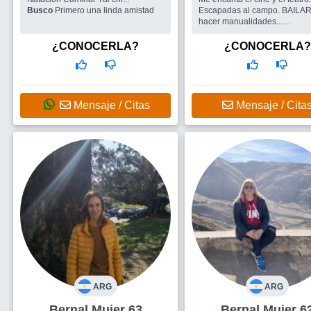
Busco
Primero una linda amistad
Escapadas al campo. BAILAR
hacer manualidades...
Busco
Amigos para salir
¿CONOCERLA?
¿CONOCERLA?
Mensaje / Citas
Mensaje / Cita
ARG
ARG
Bernal Mujer 63
Bernal Mujer 6