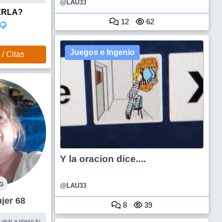
@LAU33
alir
ERLA?
12
62
Juegos e Ingenio
/ Citas
Y la oracion dice....
G
@LAU33
al Mujer 68
8
39
vivir a pleno tu