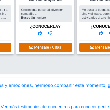
Crecimiento personal, diversión,
Me gusta la buena co
. Ir a
compañia...
cine y el teatro, pero
...
Busco
Un hombre
actividades al aire li
baile y los viajes
¿CONOCERLA?
¿CONOC
s
Mensaje / Citas
Mensaje 
ios y emociones, hermoso compartir este momento, gr
|
Ver más testimonios de encuentros para conocer gente