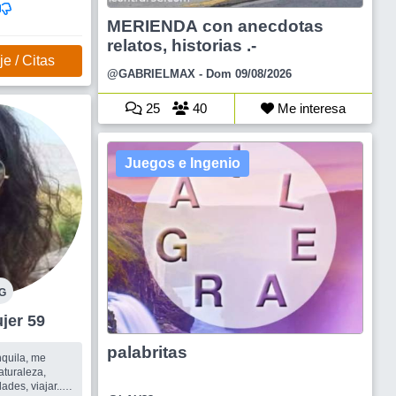
MERIENDA con anecdotas
migos para
relatos, historias .-
e / Citas
@GABRIELMAX
- Dom 09/08/2026
25
40
Me interesa
Juegos e Ingenio
G
al Mujer 59
palabritas
nquila, me
aturaleza,
ades, viajar....