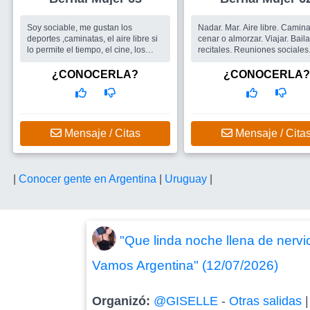
Soy sociable, me gustan los
Nadar. Mar. Aire libre. Caminar . Ir a
deportes ,caminatas, el aire libre si
cenar o almorzar. Viajar. Bailar
lo permite el tiempo, el cine, los
recitales. Reuniones sociales. 
libros, pasear, conocer lugares
Busco
Hombres
nuevos....
¿CONOCERLA?
¿CONOCERLA?
Busco
Amigos, un grupo de amigos
, un hombre
Mensaje / Citas
Mensaje / Cita
|
Conocer gente en Argentina
|
Uruguay
|
"Que linda noche llena de nerv
Vamos Argentina" (12/07/2026)
Organizó:
@GISELLE
-
Otras salidas