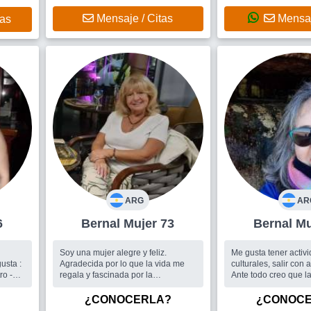
hacer
Mensaje / Citas
Mensaj
tas
es,
ARG
AR
6
Bernal Mujer 73
Bern
Soy una mujer alegre y feliz.
Me gusta tener activ
sta :
Agradecida por lo que la vida me
culturales, salir con 
ro -
regala y fascinada por la
Ante todo creo que la
naturaleza. Estoy siempre activa,
sean del tipo que se
me gusta leer, bailar, disfrutar de las
construyen basadas 
¿CONOCERLA?
¿CONOC
pequeñas cosas y principalmente
mutuo. Me gusta rel