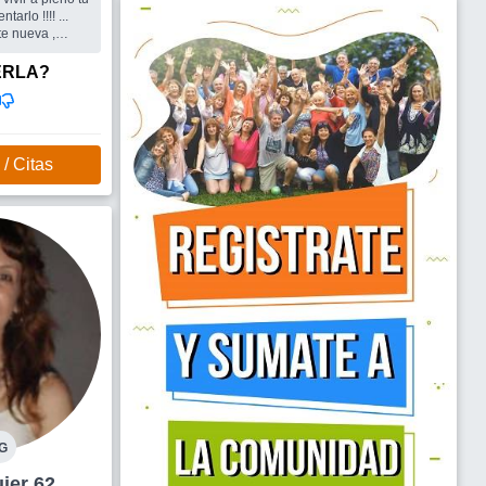
tarlo !!!! ...
e nueva ,
l amor !!!!
ERLA?
/ Citas
G
al Mujer 62