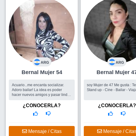
ARG
ARG
Bernal Mujer 54
Bernal Mujer 4
Acuario...me encanta socializar.
soy Mujer de 47 Me gusta : Teatro -
Adoro bailar! La idea es poder
Stand up - Cine - Bailar - Viaja
hacer nuevos amigos y pasar lindos
momentos!
¿CONOCERLA?
¿CONOCERLA?
Mensaje / Citas
Mensaje / Cita