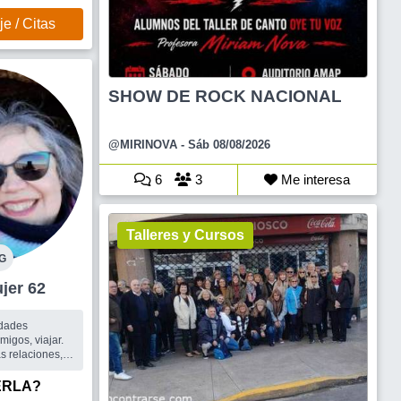
e / Citas
SHOW DE ROCK NACIONAL
@MIRINOVA
- Sáb 08/08/2026
6
3
Me interesa
Talleres y Cursos
G
al Mujer 62
idades
amigos, viajar.
s relaciones,
an, se
en el respeto
ERLA?
acionarme con