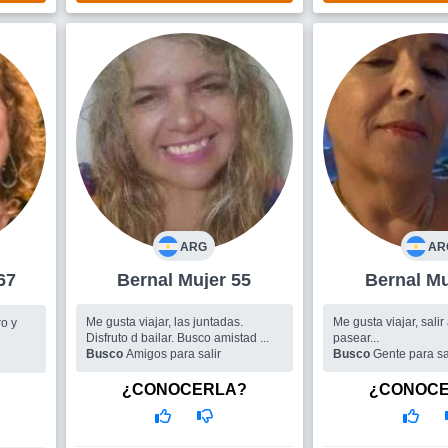
ARG
AR
r 67
Bernal Mujer 55
Bern
Me gusta viajar, las juntadas.
Me gusta viajar, salir
ro y
Disfruto d bailar. Busco amistad ...
pasear...
Busco
Amigos para salir
Busco
Gente para sa
lindos momentos
 gusta
¿CONOCERLA?
¿CONOC
 y
ros