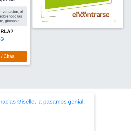
nversación, el
 sobre todo las
bre, gimnasia ,
ERLA?
/ Citas
acias Giselle, la pasamos genial.