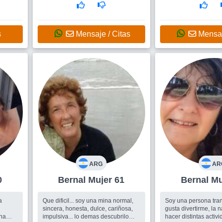
via...
persona...
Busco
Me gustaría ampliar mi
Busco
Un hombre. A
círculo de amigos, para compartir y
salir
divertirme y si, mágicamente,
s
Mensaje / Citas
Mensaj
aparece un Hombre y hay
coincidencia bienvenido sea!!
ARG
AR
0
Bernal Mujer 61
Bern
a
Que dificil... soy una mina normal,
Soy una persona tra
sincera, honesta, dulce, cariñosa,
gusta divertirme, la n
na
impulsiva... lo demas descubrilo
hacer distintas activid