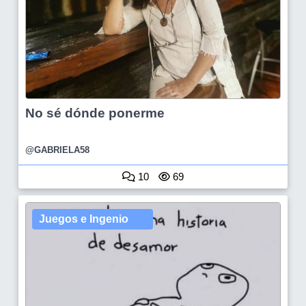
No sé dónde ponerme
@GABRIELA58
10
69
Juegos e Ingenio