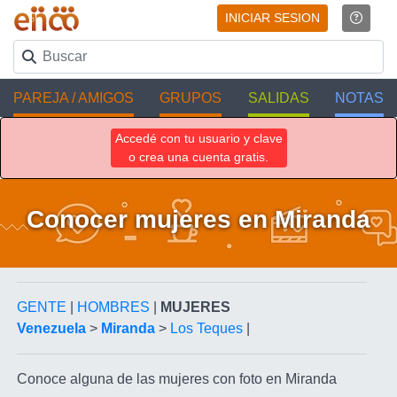
INICIAR SESION
PAREJA / AMIGOS
GRUPOS
SALIDAS
NOTAS
Accedé con tu usuario y clave
o crea una cuenta gratis.
Conocer mujeres en Miranda
GENTE
|
HOMBRES
|
MUJERES
Venezuela
>
Miranda
>
Los Teques
|
Conoce alguna de las mujeres con foto en Miranda