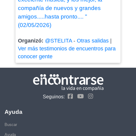
compañía de nuevos y grandes
amigos.....hasta pronto.... "
(02/05/2026)
Organizó:
@STELITA
-
Otras salidas
|
Ver más testimonios de encuentros para
conocer gente
Seguinos:
Ayuda
Buscar
Ayuda