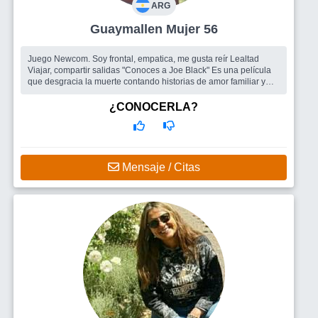
ARG
Guaymallen Mujer 56
Juego Newcom. Soy frontal, empatica, me gusta reír Lealtad
Viajar, compartir salidas "Conoces a Joe Black" Es una película
que desgracia la muerte contando historias de amor familiar y
entre ho...
Busco
Me gustaría encontrar un grupo de amigos, quizás un
¿CONOCERLA?
hombre...no es prioridad
Mensaje / Citas