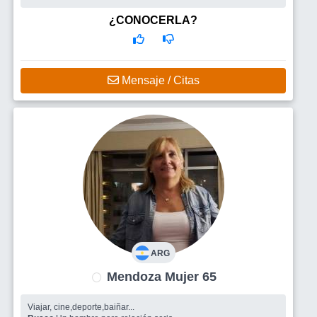
Busco
Personas para entablar una amistad o compartir
actividades en preferencias comunes.
¿CONOCERLA?
Mensaje / Citas
ARG
Mendoza Mujer 65
Viajar, cine,deporte,baiñar...