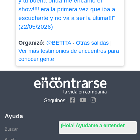
y tu buena onda me encantó el
show!!!! era la primera vez que iba a
escucharte y no va a ser la última!!!"
(22/05/2026)
Organizó:
@BETITA
-
Otras salidas
|
Ver más testimonios de encuentros para
conocer gente
Seguinos:
Ayuda
¡Hola! Ayudame a entender
Buscar
Ayuda