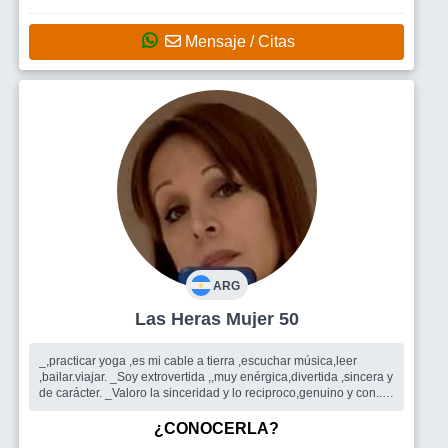
Mensaje / Citas
ARG
Las Heras Mujer 50
_,practicar yoga ,es mi cable a tierra ,escuchar música,leer
,bailar.viajar. _Soy extrovertida ,,muy enérgica,divertida ,sincera y
de carácter. _Valoro la sinceridad y lo reciproco,genuino y con...
Busco
Amigos ,amigas ,quizás alguna cita con un caballero.
Dejo que la vida me sorprenda .
¿CONOCERLA?