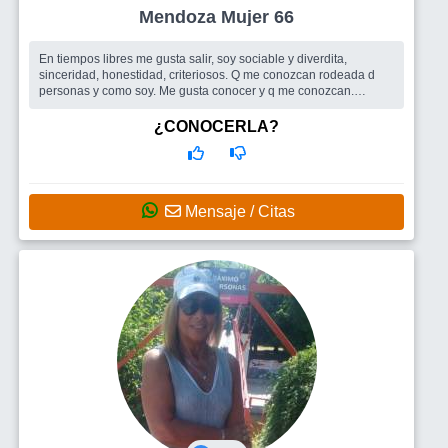
Mendoza Mujer 66
En tiempos libres me gusta salir, soy sociable y diverdita,
sinceridad, honestidad, criteriosos. Q me conozcan rodeada d
personas y como soy. Me gusta conocer y q me conozcan.
Disfruto charlar, bailar...
Busco
Amigos para salir ..si se dá...salir con quien considere, me
¿CONOCERLA?
trasmita compañía afecto etc
Mensaje / Citas