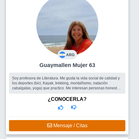
ARG
Guaymallen Mujer 63
Soy profesora de Literatura. Me gusta la vida social de calidad y
ĺos deportes (bici, Kayak, trekking, montañismo, natación
cabalgatas, yoga) que practico. Me interesan personas honestas,
leales,...
Busco
Amigos/as de buena madera para compartir salidas,
¿CONOCERLA?
paseos. Eventualmente, un compañero disponible para construir
una relación sentimental madura, contributiva en el afecto, de
calidad emocional dur
Mensaje / Citas