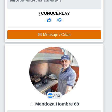
Busco
Un hombre para relación seris
¿CONOCERLA?
Mensaje / Citas
ARG
Mendoza Hombre 68