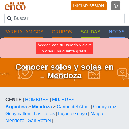
INICIAR SESION
PAREJA / AMIGOS
GRUPOS
SALIDAS
NOTAS
Accedé con tu usuario y clave
o crea una cuenta gratis.
Conocer solos y solas en
Mendoza
GENTE
|
HOMBRES
|
MUJERES
Argentina
>
Mendoza
>
Cañon del Atuel
|
Godoy cruz
|
Guaymallen
|
Las Heras
|
Lujan de cuyo
|
Maipu
|
Mendoza
|
San Rafael
|