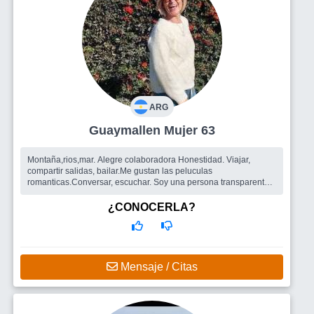
ARG
Guaymallen Mujer 63
Montaña,rios,mar. Alegre colaboradora Honestidad. Viajar,
compartir salidas, bailar.Me gustan las peluculas
romanticas.Conversar, escuchar. Soy una persona transparente.
Conocer todo tipo de person...
Busco
Encontrar personas que esran solas y disfrutar de salidas.
¿CONOCERLA?
Y si existe la posibilidades encontrar un compañero de vida.
Mensaje / Citas