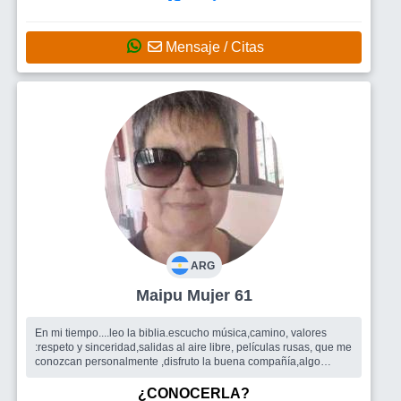
Mensaje / Citas
ARG
Maipu Mujer 61
En mi tiempo....leo la biblia.escucho música,camino, valores
:respeto y sinceridad,salidas al aire libre, películas rusas, que me
conozcan personalmente ,disfruto la buena compañía,algo
especial d...
Busco
Y me gustaría encontrar amigos....alguien para
¿CONOCERLA?