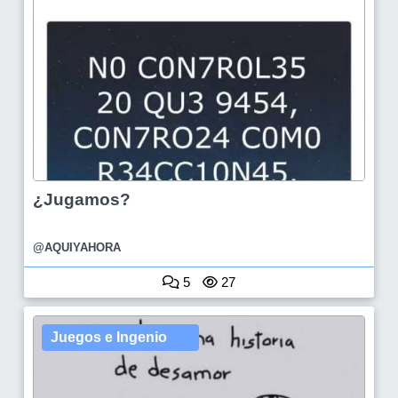
¿Jugamos?
@AQUIYAHORA
5
27
Juegos e Ingenio