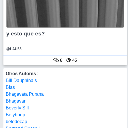
y esto que es?
@LAU33
8
45
Otros Autores :
Bill Dauphinais
Bías
Bhagavata Purana
Bhagavan
Beverly Sill
Betyboop
betodecap