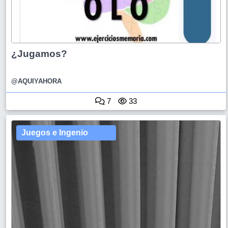
¿Jugamos?
@AQUIYAHORA
7
33
Juegos e Ingenio