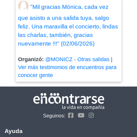
"Mil gracias Mónica, cada vez
que asisto a una salida tuya, salgo
feliz. Una maravilla el concierto, lindas
las charlas, también, gracias
nuevamente !!!" (02/06/2026)
Organizó:
@MONICZ
-
Otras salidas
|
Ver más testimonios de encuentros para
conocer gente
Seguinos:
Ayuda