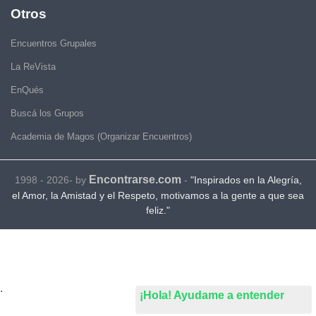
Otros
Encuentros Grupales
La ReVista
EnQués
Buscá los Grupos
Academia de Magos (Organizar Encuentros)
Encontrarse.com
1998 - 2026- by
-
"Inspirados en la Alegría,
el Amor, la Amistad y el Respeto, motivamos a la gente a que sea
feliz."
.
¡Hola! Ayudame a entender