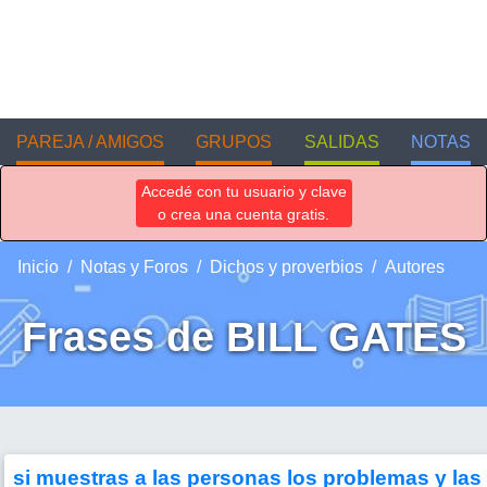
PAREJA / AMIGOS
GRUPOS
SALIDAS
NOTAS
Accedé con tu usuario y clave
o crea una cuenta gratis.
Inicio
Notas y Foros
Dichos y proverbios
Autores
Frases de BILL GATES
si muestras a las personas los problemas y las