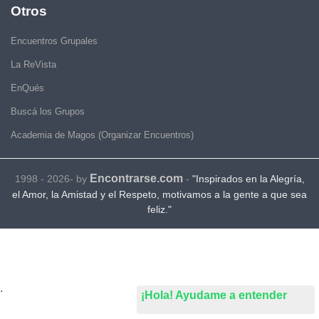
Otros
Encuentros Grupales
La ReVista
EnQués
Buscá los Grupos
Academia de Magos (Organizar Encuentros)
Encontrarse.com
1998 - 2026- by
-
"Inspirados en la Alegría,
el Amor, la Amistad y el Respeto, motivamos a la gente a que sea
feliz."
.
¡Hola! Ayudame a entender