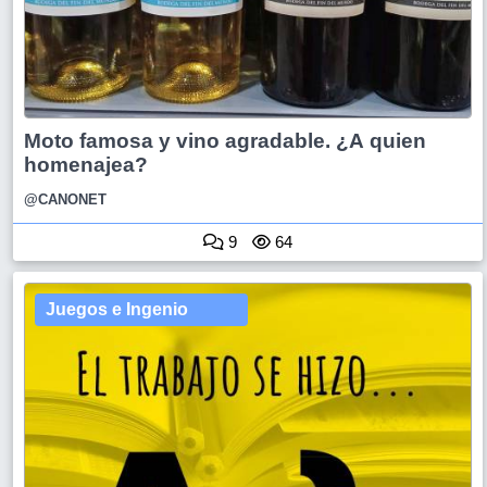
Moto famosa y vino agradable. ¿A quien
homenajea?
@CANONET
9
64
Juegos e Ingenio