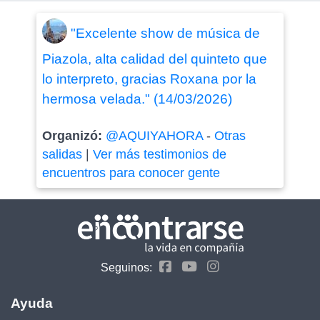
"Excelente show de música de
Piazola, alta calidad del quinteto que
lo interpreto, gracias Roxana por la
hermosa velada." (14/03/2026)
Organizó:
@AQUIYAHORA
-
Otras
salidas
|
Ver más testimonios de
encuentros para conocer gente
Seguinos:
Ayuda