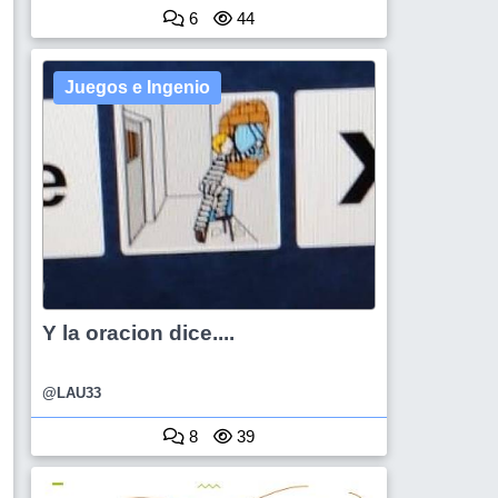
6
44
Juegos e Ingenio
Y la oracion dice....
@LAU33
8
39