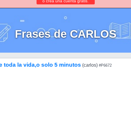
o crea una cuenta gratis.
Frases de CARLOS
 toda la vida,o solo 5 minutos
(carlos)
#P6672