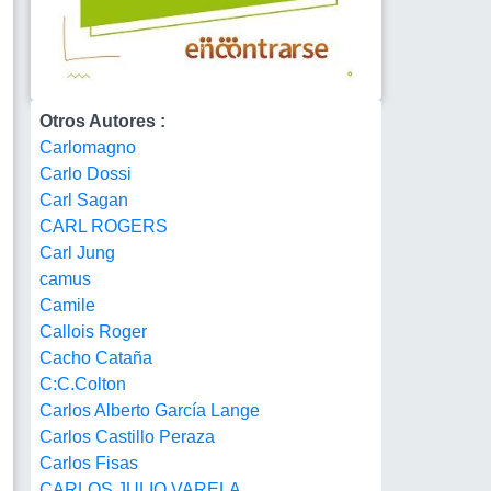
Otros Autores :
Carlomagno
Carlo Dossi
Carl Sagan
CARL ROGERS
Carl Jung
camus
Camile
Callois Roger
Cacho Cataña
C:C.Colton
Carlos Alberto García Lange
Carlos Castillo Peraza
Carlos Fisas
CARLOS JULIO VARELA