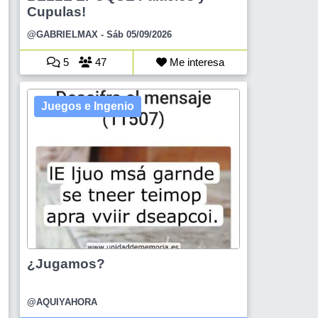
Cupulas!
@GABRIELMAX
- Sáb 05/09/2026
5
47
Me interesa
Juegos e Ingenio
¿Jugamos?
@AQUIYAHORA