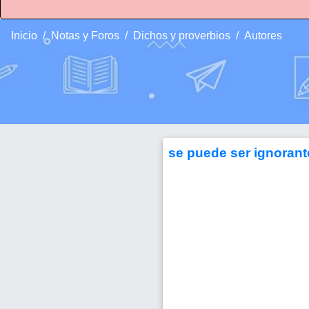
Inicio
Notas y Foros
Dichos y proverbios
Autores
se puede ser ignorante