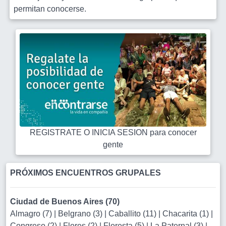
permitan conocerse.
REGISTRATE O INICIA SESION para conocer
gente
PRÓXIMOS ENCUENTROS GRUPALES
Ciudad de Buenos Aires (70)
Almagro (7)
|
Belgrano (3)
|
Caballito (11)
|
Chacarita (1)
|
Congreso (2)
|
Flores (2)
|
Floresta (5)
|
La Paternal (3)
|