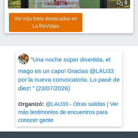
0
Ver más fotos destacadas en
La ReVistas
"Una noche súper divertida, el
mago es un capo! Gracias @LAU33
por la nueva convocatoria. Lo pasé de
diez! " (23/07/2026)
Organizó:
@LAU33
-
Otras salidas
|
Ver
más testimonios de encuentros para
conocer gente