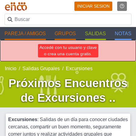
INICIAR SESION
PAREJA / AMIGOS
GRUPOS
SALIDAS
NOTAS
Accedé con tu usuario y clave
o crea una cuenta gratis.
Inicio
Salidas Grupales
Excursiones
Próximos Encuentros
de Excursiones ..
Excursiones
: Salidas de un día para conocer ciudades
cercanas, compartir un buen momento, seguramente
comer juntos y realizar actividades grupales que