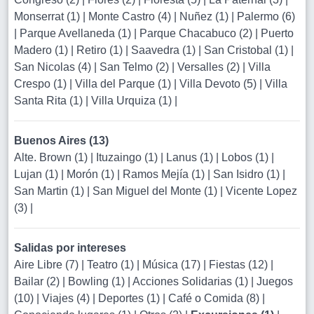
Monserrat (1)
|
Monte Castro (4)
|
Nuñez (1)
|
Palermo (6)
|
Parque Avellaneda (1)
|
Parque Chacabuco (2)
|
Puerto
Madero (1)
|
Retiro (1)
|
Saavedra (1)
|
San Cristobal (1)
|
San Nicolas (4)
|
San Telmo (2)
|
Versalles (2)
|
Villa
Crespo (1)
|
Villa del Parque (1)
|
Villa Devoto (5)
|
Villa
Santa Rita (1)
|
Villa Urquiza (1)
|
Buenos Aires (13)
Alte. Brown (1)
|
Ituzaingo (1)
|
Lanus (1)
|
Lobos (1)
|
Lujan (1)
|
Morón (1)
|
Ramos Mejía (1)
|
San Isidro (1)
|
San Martin (1)
|
San Miguel del Monte (1)
|
Vicente Lopez
(3)
|
Salidas por intereses
Aire Libre (7)
|
Teatro (1)
|
Música (17)
|
Fiestas (12)
|
Bailar (2)
|
Bowling (1)
|
Acciones Solidarias (1)
|
Juegos
(10)
|
Viajes (4)
|
Deportes (1)
|
Café o Comida (8)
|