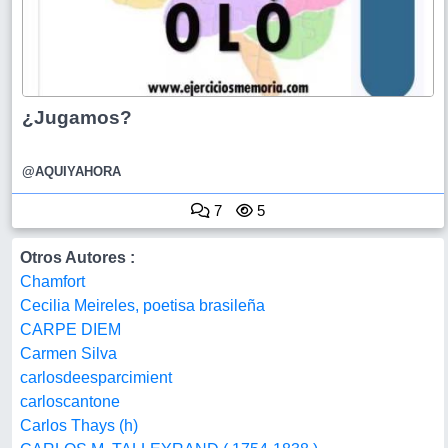
¿Jugamos?
@AQUIYAHORA
7
5
Otros Autores :
Chamfort
Cecilia Meireles, poetisa brasileña
CARPE DIEM
Carmen Silva
carlosdeesparcimient
carloscantone
Carlos Thays (h)