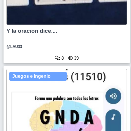
Y la oracion dice....
@LAU33
8
39
Juegos e Ingenio