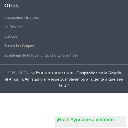
Otros
Encuentros Grupales
La ReVista
EnQués
Buscá los Grupos
Academia de Magos (Organizar Encuentros)
Encontrarse.com
1998 - 2026- by
-
"Inspirados en la Alegría,
el Amor, la Amistad y el Respeto, motivamos a la gente a que sea
feliz."
.
¡Hola! Ayudame a entender