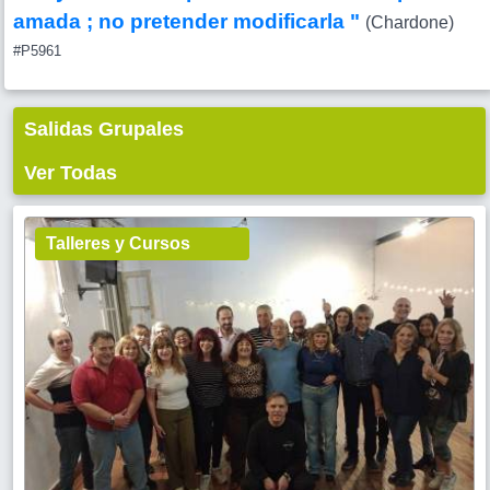
amada ; no pretender modificarla "
(Chardone)
#P5961
Salidas Grupales
Ver Todas
Talleres y Cursos