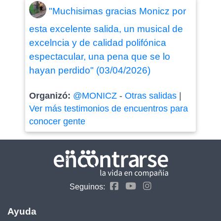
"Muchisimas gracias Monicz por
esta excelente salida, un musical de
excelncia y de calidad polifónica
espectacular, una pena que se lo
hayan perdido" (03/04/2026)
Organizó:
@MONICZ
-
Otras salidas
|
Ver más testimonios de encuentros para
conocer gente
Seguinos:
Ayuda