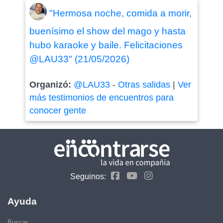
"Hermosa noche, comida a morir,
buenísimo el show del mago y hasta
hubo karaoke y baile. Felicitaciones
@LAU33" (21/05/2026)
Organizó:
@LAU33
-
Otras salidas
|
Ver
más testimonios de encuentros para
conocer gente
Seguinos:
Ayuda
Buscar