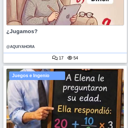
¿Jugamos?
@AQUIYAHORA
17
54
Juegos e Ingenio