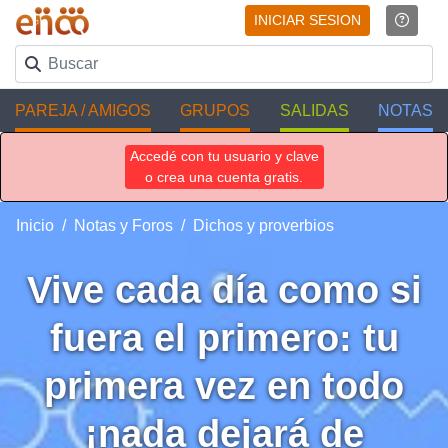
INICIAR SESION
PAREJA / AMIGOS
GRUPOS
SALIDAS
NOTAS
Accedé con tu usuario y clave
o crea una cuenta gratis.
Inicio
Notas y Foros
Dichos y proverbios
Vive cada día como si
fuera el primero: tu
primera vez en todo
¡nada dejará de