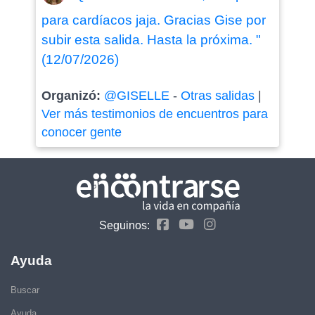
para cardíacos jaja. Gracias Gise por
subir esta salida. Hasta la próxima. "
(12/07/2026)
Organizó:
@GISELLE
-
Otras salidas
|
Ver más testimonios de encuentros para
conocer gente
Seguinos:
Ayuda
Buscar
Ayuda