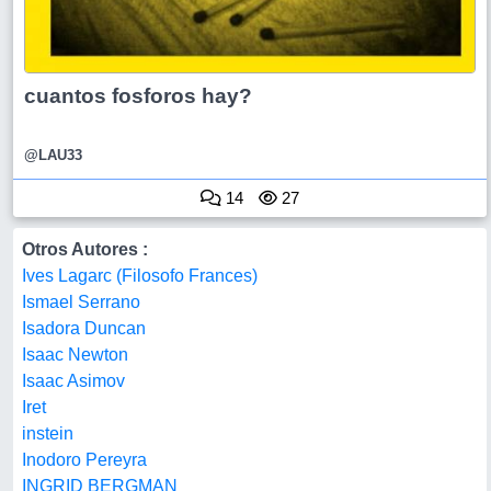
cuantos fosforos hay?
@LAU33
14
27
Otros Autores :
Ives Lagarc (Filosofo Frances)
Ismael Serrano
Isadora Duncan
Isaac Newton
Isaac Asimov
Iret
instein
Inodoro Pereyra
INGRID BERGMAN