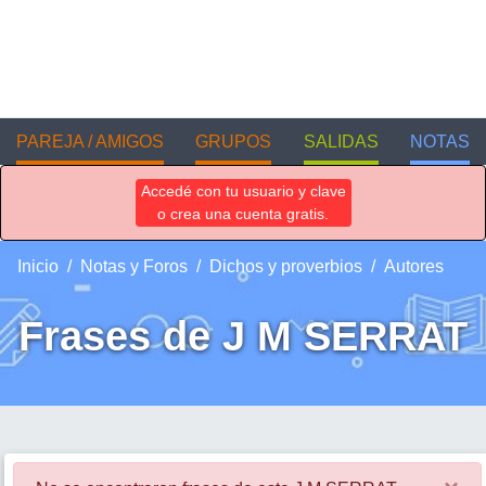
PAREJA / AMIGOS
GRUPOS
SALIDAS
NOTAS
Accedé con tu usuario y clave
o crea una cuenta gratis.
Inicio
Notas y Foros
Dichos y proverbios
Autores
Frases de J M SERRAT