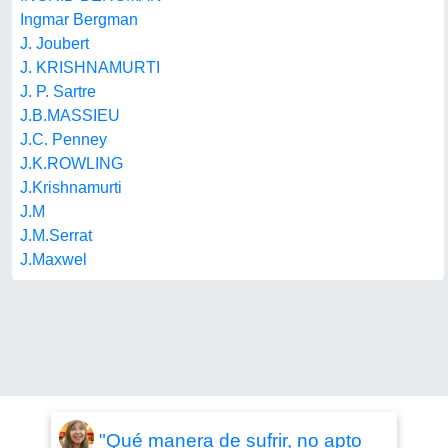
Ingmar Bergman
J. Joubert
J. KRISHNAMURTI
J. P. Sartre
J.B.MASSIEU
J.C. Penney
J.K.ROWLING
J.Krishnamurti
J.M
J.M.Serrat
J.Maxwel
"Qué manera de sufrir, no apto