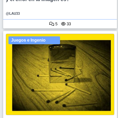
@LAU33
5
33
Juegos e Ingenio