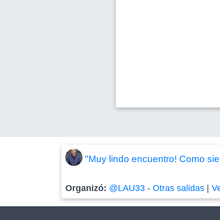
"Muy lindo encuentro! Como siem
Organizó:
@LAU33
-
Otras salidas
|
V