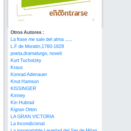
Otros Autores :
La frase me sale del alma ......
L.F de Moratin,1760-1828
poeta,dramaturgo, noveli
Kurt Tucholzky
Kraus
Konrad Adenauer
Knut Hamsun
KISSINGER
Kinney
Kin Hubrad
Kigran Orton
LA GRAN VICTORIA
La Incondicional
La insoportable Levedad del Ser de Milan