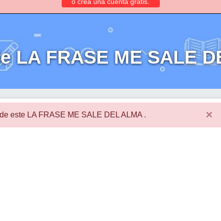
o crea una cuenta gratis.
de LA FRASE ME SALE 
×
es de este LA FRASE ME SALE DEL ALMA .