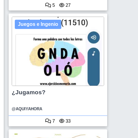
5
27
Juegos e Ingenio
¿Jugamos?
@AQUIYAHORA
7
33