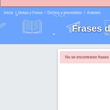
Inicio
Notas y Foros
Dichos y proverbios
Autores
Frases 
No se encontraron fras