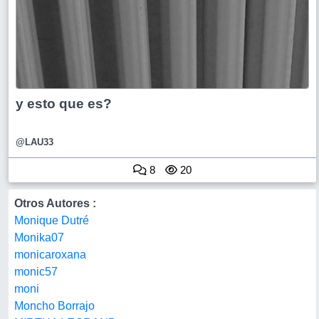
y esto que es?
@LAU33
8
20
Otros Autores :
Monique Dutré
Monika07
monicaroxana
monic57
moni
Moncho Borrajo