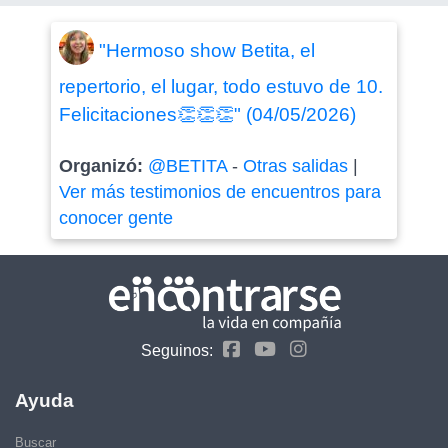
"Hermoso show Betita, el
repertorio, el lugar, todo estuvo de 10.
Felicitaciones👏👏👏" (04/05/2026)
Organizó:
@BETITA
-
Otras salidas
|
Ver más testimonios de encuentros para
conocer gente
Seguinos:
Ayuda
Buscar