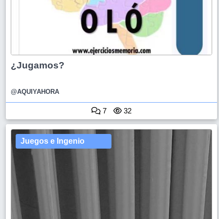
¿Jugamos?
@AQUIYAHORA
7
32
Juegos e Ingenio