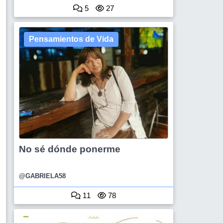
5
27
Pensamientos de Vida
No sé dónde ponerme
@GABRIELA58
11
78