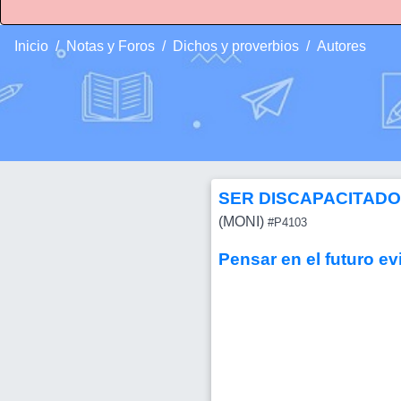
Inicio
Notas y Foros
Dichos y proverbios
Autores
SER DISCAPACITADO
(MONI)
#P4103
Pensar en el futuro ev