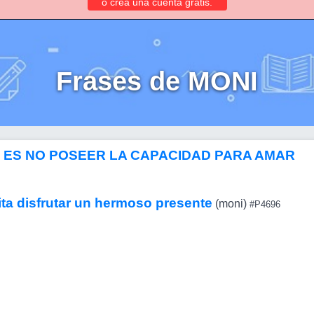
o crea una cuenta gratis.
Frases de MONI
 ES NO POSEER LA CAPACIDAD PARA AMAR
ita disfrutar un hermoso presente
(moni)
#P4696