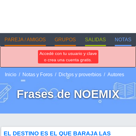
PAREJA / AMIGOS
GRUPOS
SALIDAS
NOTAS
Accedé con tu usuario y clave
o crea una cuenta gratis.
Inicio
Notas y Foros
Dichos y proverbios
Autores
Frases de NOEMIX
EL DESTINO ES EL QUE BARAJA LAS