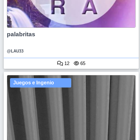
palabritas
@LAU33
12
65
Juegos e Ingenio