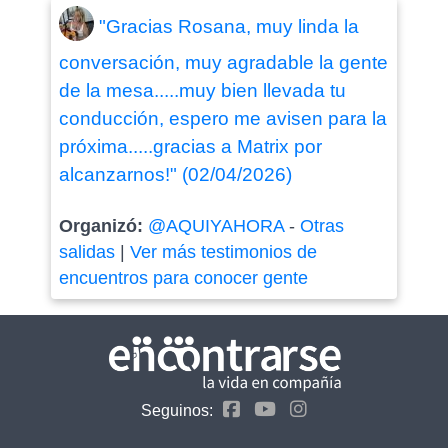
"Gracias Rosana, muy linda la
conversación, muy agradable la gente
de la mesa.....muy bien llevada tu
conducción, espero me avisen para la
próxima.....gracias a Matrix por
alcanzarnos!" (02/04/2026)
Organizó:
@AQUIYAHORA
-
Otras
salidas
|
Ver más testimonios de
encuentros para conocer gente
Seguinos: