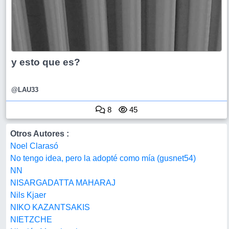
y esto que es?
@LAU33
8
45
Otros Autores :
Noel Clarasó
No tengo idea, pero la adopté como mía (gusnet54)
NN
NISARGADATTA MAHARAJ
Nils Kjaer
NIKO KAZANTSAKIS
NIETZCHE