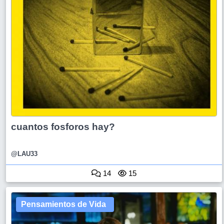
cuantos fosforos hay?
@LAU33
14
15
Pensamientos de Vida