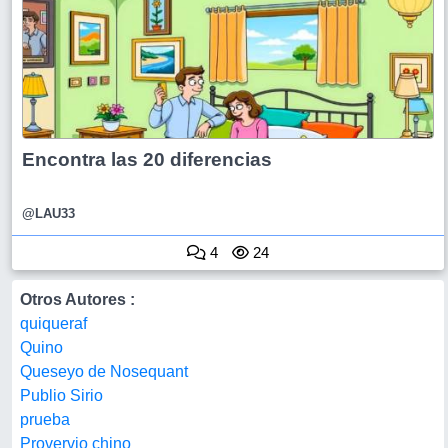
Encontra las 20 diferencias
@LAU33
4
24
Otros Autores :
quiqueraf
Quino
Queseyo de Nosequant
Publio Sirio
prueba
Provervio chino