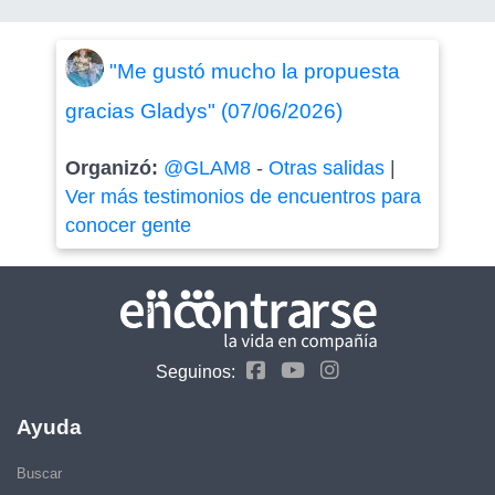
"Me gustó mucho la propuesta
gracias Gladys" (07/06/2026)
Organizó:
@GLAM8
-
Otras salidas
|
Ver más testimonios de encuentros para
conocer gente
Seguinos:
Ayuda
Buscar