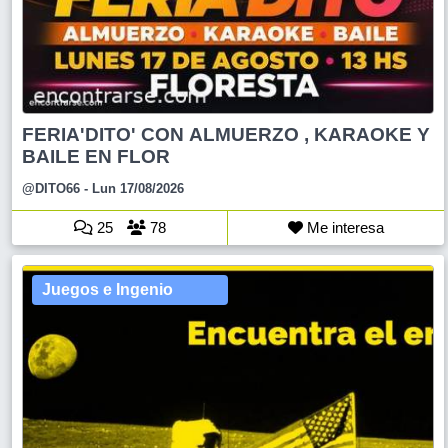
FERIA'DITO' CON ALMUERZO , KARAOKE Y
BAILE EN FLOR
@DITO66
- Lun 17/08/2026
25
78
Me interesa
Juegos e Ingenio