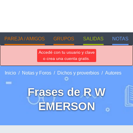
PAREJA / AMIGOS
GRUPOS
SALIDAS
NOTAS
Accedé con tu usuario y clave
o crea una cuenta gratis.
Inicio
Notas y Foros
Dichos y proverbios
Autores
Frases de R W
EMERSON