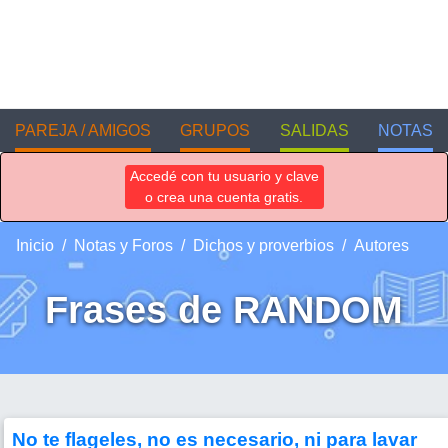
PAREJA / AMIGOS
GRUPOS
SALIDAS
NOTAS
Accedé con tu usuario y clave
o crea una cuenta gratis.
Inicio
Notas y Foros
Dichos y proverbios
Autores
Frases de RANDOM
No te flageles, no es necesario, ni para lavar