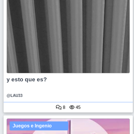
y esto que es?
@LAU33
8
45
Juegos e Ingenio