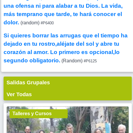
una ofensa ni para alabar a tu Dios. La vida,
más temprano que tarde, te hará conocer el
dolor.
(random)
#P6400
Si quieres borrar las arrugas que el tiempo ha
dejado en tu rostro,aléjate del sol y abre tu
corazón al amor. Lo primero es opcional,lo
segundo obligatorio.
(Random)
#P6125
Salidas Grupales
Ver Todas
Talleres y Cursos