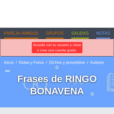
PAREJA / AMIGOS
GRUPOS
SALIDAS
NOTAS
Accedé con tu usuario y clave
o crea una cuenta gratis.
Inicio
Notas y Foros
Dichos y proverbios
Autores
Frases de RINGO
BONAVENA