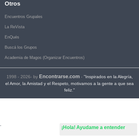
Otros
Encuentros Grupales
La ReVista
EnQués
Buscá los Grupos
Academia de Magos (Organizar Encuentros)
Encontrarse.com
1998 - 2026- by
-
"Inspirados en la Alegría,
el Amor, la Amistad y el Respeto, motivamos a la gente a que sea
feliz."
.
¡Hola! Ayudame a entender