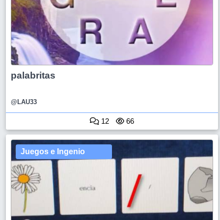
palabritas
@LAU33
12
66
Juegos e Ingenio