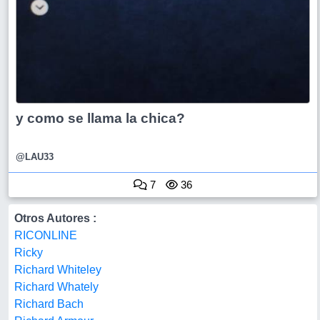
y como se llama la chica?
@LAU33
7
36
Otros Autores :
RICONLINE
Ricky
Richard Whiteley
Richard Whately
Richard Bach