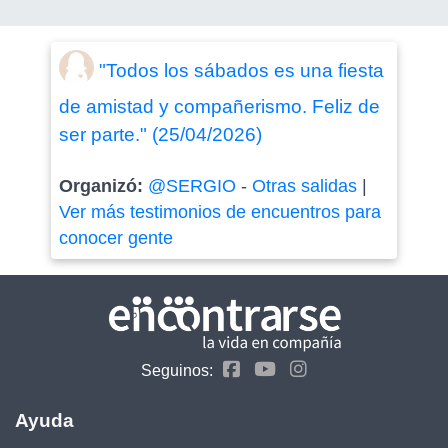
"Todos los sábados es una fiesta
de amistad y compañerismo. Feliz de
ser parte." (25/04/2026)
Organizó:
@SERGIO
-
Otras salidas
|
Ver más testimonios de encuentros para
conocer gente
Seguinos:
Ayuda