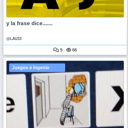
y la frase dice.......
@LAU33
9
66
Juegos e Ingenio