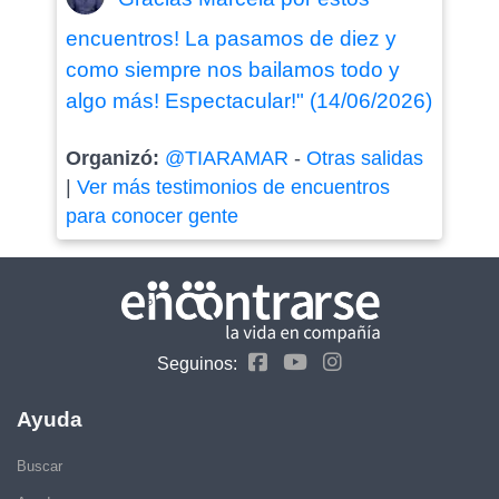
encuentros! La pasamos de diez y
como siempre nos bailamos todo y
algo más! Espectacular!" (14/06/2026)
Organizó:
@TIARAMAR
-
Otras salidas
|
Ver más testimonios de encuentros
para conocer gente
Seguinos:
Ayuda
Buscar