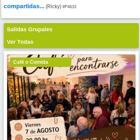
compartidas...
(Ricky)
#P4633
Salidas Grupales
Ver Todas
Café o Comida