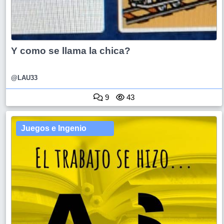
Y como se llama la chica?
@LAU33
9
43
Juegos e Ingenio