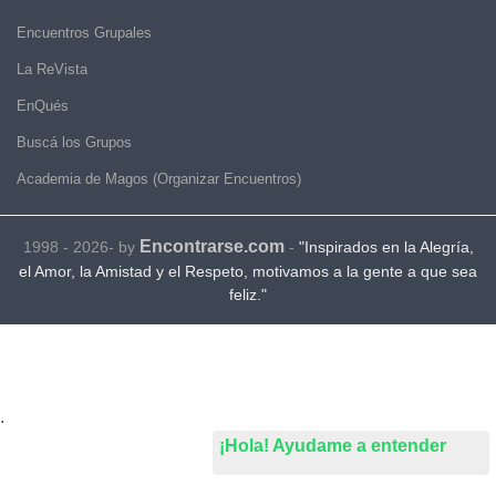
Encuentros Grupales
La ReVista
EnQués
Buscá los Grupos
Academia de Magos (Organizar Encuentros)
Encontrarse.com
1998 - 2026- by
-
"Inspirados en la Alegría,
el Amor, la Amistad y el Respeto, motivamos a la gente a que sea
feliz."
.
¡Hola! Ayudame a entender