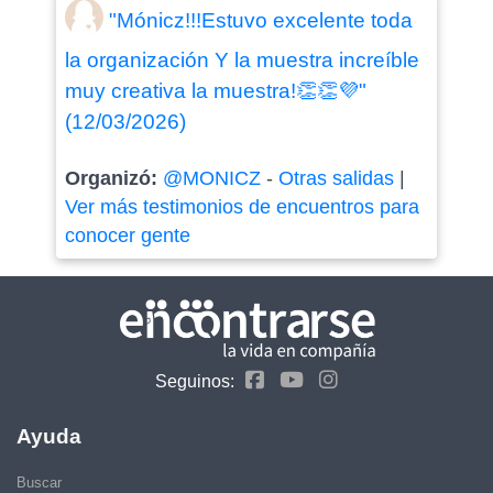
"Mónicz!!!Estuvo excelente toda
la organización Y la muestra increíble
muy creativa la muestra!👏👏💜"
(12/03/2026)
Organizó:
@MONICZ
-
Otras salidas
|
Ver más testimonios de encuentros para
conocer gente
Seguinos:
Ayuda
Buscar