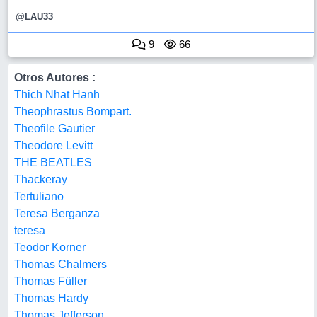
@LAU33
9
66
Otros Autores :
Thich Nhat Hanh
Theophrastus Bompart.
Theofile Gautier
Theodore Levitt
THE BEATLES
Thackeray
Tertuliano
Teresa Berganza
teresa
Teodor Korner
Thomas Chalmers
Thomas Füller
Thomas Hardy
Thomas Jefferson.