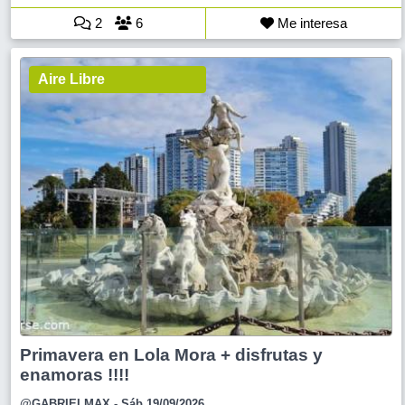
2
6
Me interesa
Aire Libre
Primavera en Lola Mora + disfrutas y
enamoras !!!!
@GABRIELMAX
- Sáb 19/09/2026