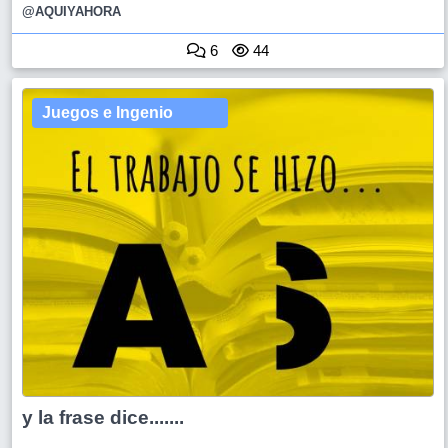
@AQUIYAHORA
6
44
Juegos e Ingenio
y la frase dice.......