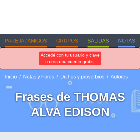
PAREJA / AMIGOS
GRUPOS
SALIDAS
NOTAS
Accedé con tu usuario y clave
o crea una cuenta gratis.
Inicio
Notas y Foros
Dichos y proverbios
Autores
Frases de THOMAS
ALVA EDISON