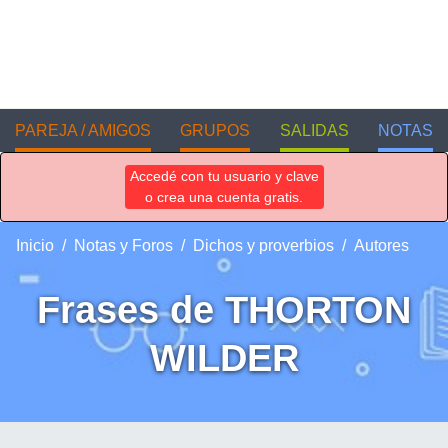
PAREJA / AMIGOS
GRUPOS
SALIDAS
NOTAS
Accedé con tu usuario y clave
o crea una cuenta gratis.
Inicio
Notas y Foros
Dichos y proverbios
Autores
Frases de THORTON
WILDER