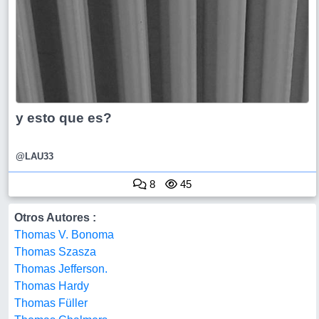
y esto que es?
@LAU33
8
45
Otros Autores :
Thomas V. Bonoma
Thomas Szasza
Thomas Jefferson.
Thomas Hardy
Thomas Füller