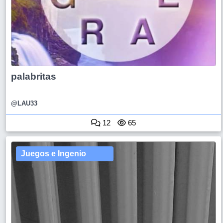
palabritas
@LAU33
12
65
Juegos e Ingenio