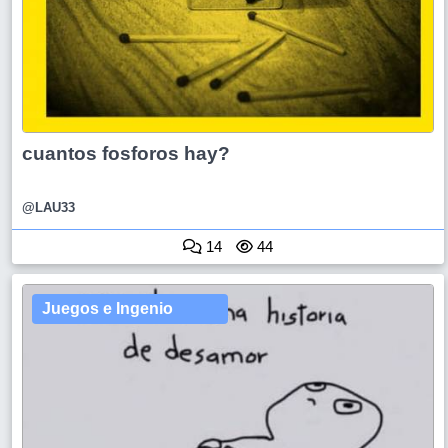
cuantos fosforos hay?
@LAU33
14
44
Juegos e Ingenio