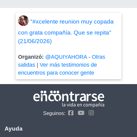
"#xcelente reunion muy copada
con grata compañía. Que se repita"
(21/06/2026)
Organizó:
@AQUIYAHORA
-
Otras
salidas
|
Ver más testimonios de
encuentros para conocer gente
Seguinos:
Ayuda