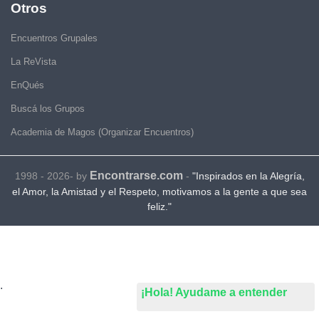
Otros
Encuentros Grupales
La ReVista
EnQués
Buscá los Grupos
Academia de Magos (Organizar Encuentros)
Encontrarse.com
1998 - 2026- by
-
"Inspirados en la Alegría,
el Amor, la Amistad y el Respeto, motivamos a la gente a que sea
feliz."
.
¡Hola! Ayudame a entender