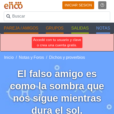
INICIAR SESION
PAREJA / AMIGOS
GRUPOS
SALIDAS
NOTAS
Accedé con tu usuario y clave
o crea una cuenta gratis.
Inicio
Notas y Foros
Dichos y proverbios
El falso amigo es
como la sombra que
nos sigue mientras
dura el sol.