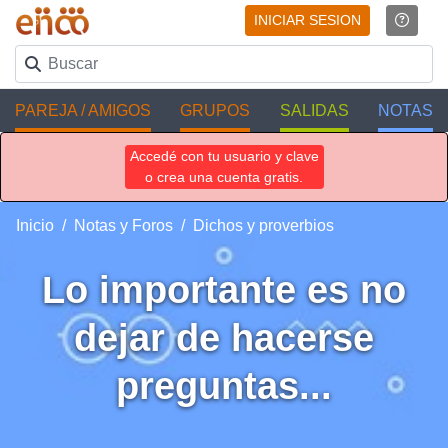
INICIAR SESION
PAREJA / AMIGOS
GRUPOS
SALIDAS
NOTAS
Accedé con tu usuario y clave
o crea una cuenta gratis.
Inicio
Notas y Foros
Dichos y proverbios
Lo importante es no
dejar de hacerse
preguntas...