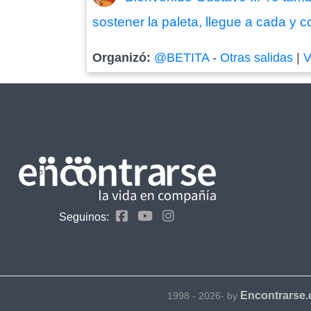
sostener la paleta, llegue a cada y co
Organizó:
@BETITA
-
Otras salidas
|
V
Seguinos:
Encontrarse
1998 - 2026- by