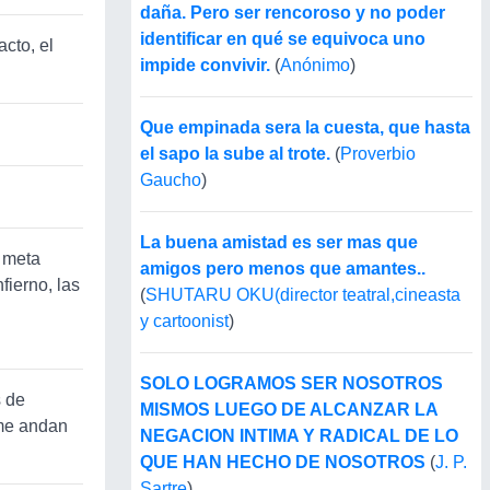
daña. Pero ser rencoroso y no poder
identificar en qué se equivoca uno
acto, el
impide convivir.
(
Anónimo
)
Que empinada sera la cuesta, que hasta
el sapo la sube al trote.
(
Proverbio
Gaucho
)
La buena amistad es ser mas que
o meta
amigos pero menos que amantes..
fierno, las
(
SHUTARU OKU(director teatral,cineasta
y cartoonist
)
SOLO LOGRAMOS SER NOSOTROS
s de
MISMOS LUEGO DE ALCANZAR LA
 me andan
NEGACION INTIMA Y RADICAL DE LO
QUE HAN HECHO DE NOSOTROS
(
J. P.
Sartre
)