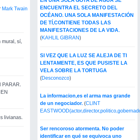
EN UNA SOLA GOTA DE AGUA SE
ENCUENTRA EL SECRETO DEL
r
Mark Twain
OCÉANO. UNA SOLA MANIFESTACIÓN
DE TÍ,CONTIENE TODAS LAS
MANIFESTACIONES DE LA VIDA.
(
KAHLIL GIBRAN
)
 mural, sí,
SI VEZ QUE LA LUZ SE ALEJA DE TI
LENTAMENTE, ES QUE PUSISTE LA
VELA SOBRE LA TORTUGA
(
Desconozco
)
N PARAR.
NEN
La informacion,es el arma mas grande
de un negociador.
(
CLINT
EASTWOOD(actor,director,politico,gobernado
s livianas.
Ser rencoroso atormenta. No poder
identificar en qué se equivoca uno