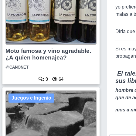
yo prefie
malas a to
Diría que
Si es muy
Moto famosa y vino agradable.
propagand
¿A quien homenajea?
@CANONET
El tal
9
64
sus li
hombre d
que de a
Juegos e Ingenio
mos a ni