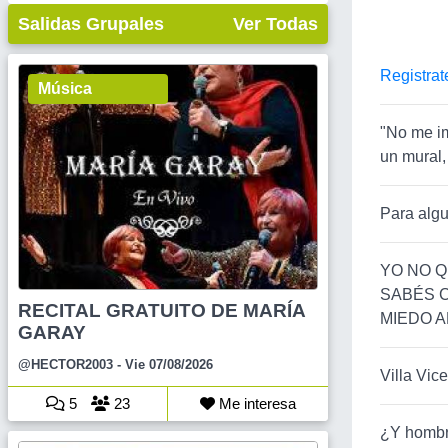
Salidas Grupales
Ver Todas
Registrat
Música
"No me im
un mural,
Para algu
YO NO Q
SABÉS C
RECITAL GRATUITO DE MARÍA
MIEDO A
GARAY
@HECTOR2003
- Vie 07/08/2026
Villa Vic
5
23
Me interesa
¿Y hombr