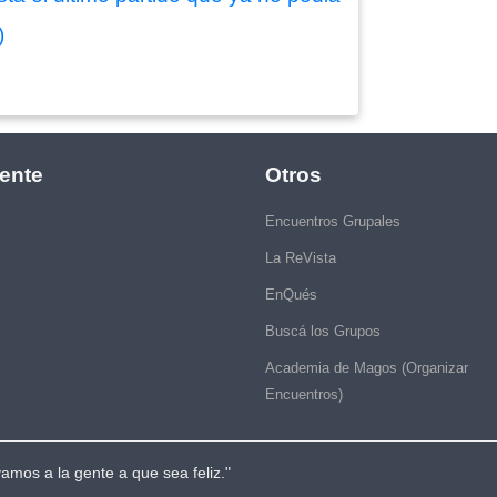
)
ente
Otros
Encuentros Grupales
La ReVista
EnQués
Buscá los Grupos
Academia de Magos (Organizar
Encuentros)
vamos a la gente a que sea feliz."