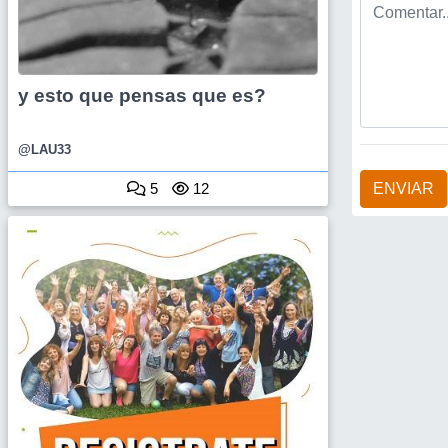
y esto que pensas que es?
@LAU33
ENVIAR
5
12