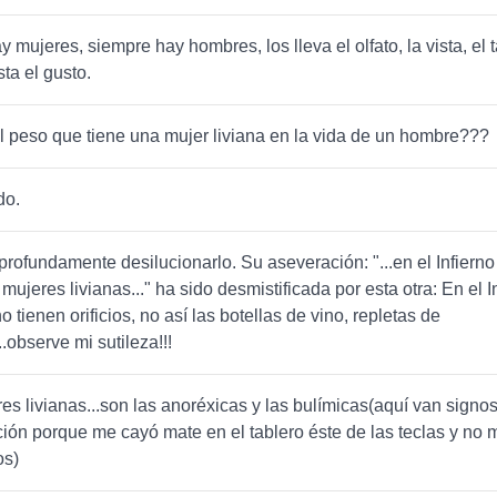
 mujeres, siempre hay hombres, los lleva el olfato, la vista, el t
sta el gusto.
l peso que tiene una mujer liviana en la vida de un hombre???
do.
rofundamente desilucionarlo. Su aseveración: "...en el Infiern
mujeres livianas..." ha sido desmistificada por esta otra: En el In
 tienen orificios, no así las botellas de vino, repletas de
.observe mi sutileza!!!
es livianas...son las anoréxicas y las bulímicas(aquí van signo
ción porque me cayó mate en el tablero éste de las teclas y no
os)