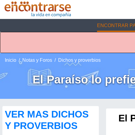
ENCONTRAR PA
Inicio
Notas y Foros
Dichos y proverbios
El Paraíso lo prefi
VER MAS DICHOS
El 
Y PROVERBIOS