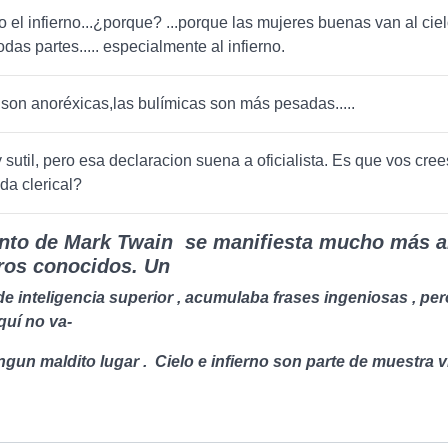
ro el infierno...¿porque? ...porque las mujeres buenas van al ciel
das partes..... especialmente al infierno.
 son anoréxicas,las bulímicas son más pesadas.....
 sutil, pero esa declaracion suena a oficialista. Es que vos cree
a clerical?
ento de Mark Twain se manifiesta mucho más a
bros conocidos. Un
e inteligencia superior , acumulaba frases ingeniosas , per
quí no va-
ngun maldito lugar . Cielo e infierno son parte de muestra v