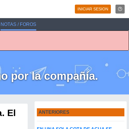
INICIAR SESION
NOTAS / FOROS
rno por la compañía.
. El
ANTERIORES