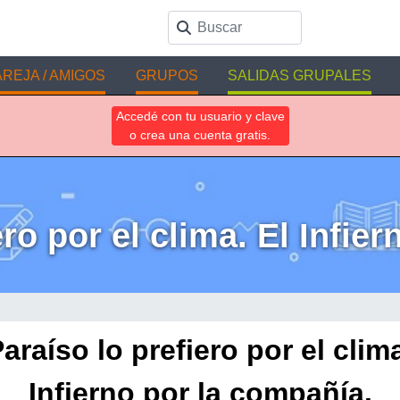
REJA / AMIGOS
GRUPOS
SALIDAS GRUPALES
Accedé con tu usuario y clave
o crea una cuenta gratis.
ero por el clima. El Infie
Paraíso lo prefiero por el clima
Infierno por la compañía.