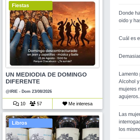
Fiestas
Donde hay
oido y ha
Cuál es e
Demasia
UN MEDIODIA DE DOMINGO
Lamento p
DIFERENTE
Alcohol y 
mujeres no
@IRIE
- Dom 23/08/2026
agujeros..
10
57
Me interesa
Las mujer
interroga
Libros
los mism