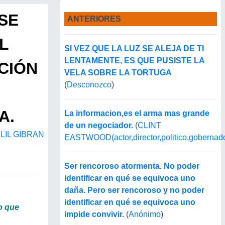
SE
ANTERIORES
L
SI VEZ QUE LA LUZ SE ALEJA DE TI
LENTAMENTE, ES QUE PUSISTE LA
CIÓN
VELA SOBRE LA TORTUGA
(
Desconozco
)
S
A.
La informacion,es el arma mas grande
de un negociador.
(
CLINT
LIL GIBRAN
EASTWOOD(actor,director,politico,gobernado
Ser rencoroso atormenta. No poder
identificar en qué se equivoca uno
daña. Pero ser rencoroso y no poder
identificar en qué se equivoca uno
o que
impide convivir.
(
Anónimo
)