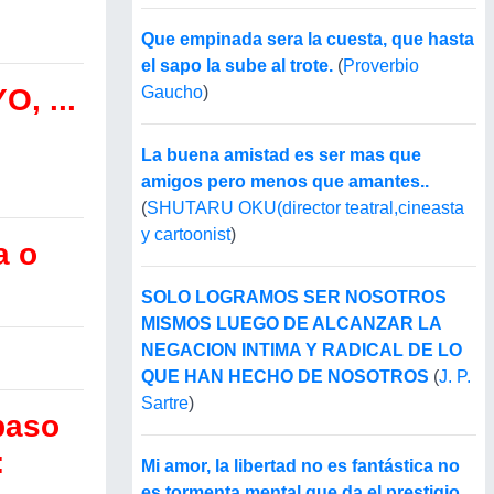
Que empinada sera la cuesta, que hasta
el sapo la sube al trote.
(
Proverbio
, ...
Gaucho
)
La buena amistad es ser mas que
amigos pero menos que amantes..
(
SHUTARU OKU(director teatral,cineasta
y cartoonist
)
a o
SOLO LOGRAMOS SER NOSOTROS
MISMOS LUEGO DE ALCANZAR LA
NEGACION INTIMA Y RADICAL DE LO
QUE HAN HECHO DE NOSOTROS
(
J. P.
Sartre
)
paso
:
Mi amor, la libertad no es fantástica no
es tormenta mental que da el prestigio