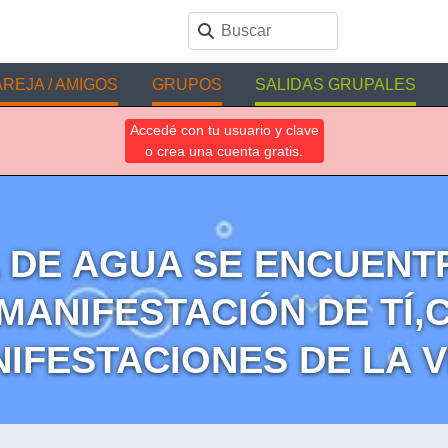
REJA / AMIGOS
GRUPOS
SALIDAS GRUPALES
Accedé con tu usuario y clave
o crea una cuenta gratis.
 DE AGUA SE ENCUENT
MANIFESTACIÓN DE TÍ,
IFESTACIONES DE LA V