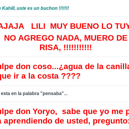
Kahill, uste es un buchon !!!!!!!
AJAJA LILI MUY BUENO LO TUYO
NO AGREGO NADA, MUERO DE
RISA, !!!!!!!!!!!
lpe don coso...¿agua de la canill
ue ir a la costa ????
 esta en la palabra "pensaba"...
ulpe don Yoryo, sabe que yo me 
ia aprendiendo de usted, pregunto