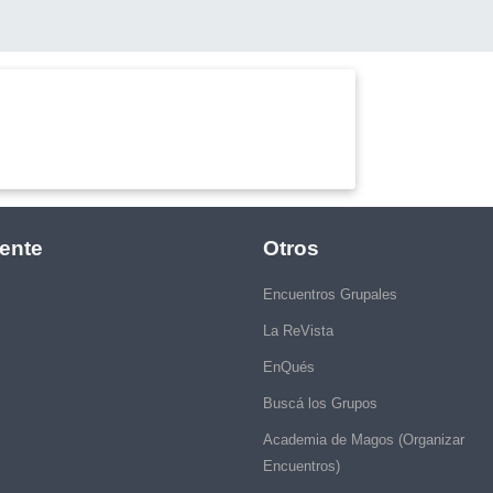
ente
Otros
Encuentros Grupales
La ReVista
EnQués
Buscá los Grupos
Academia de Magos (Organizar
Encuentros)