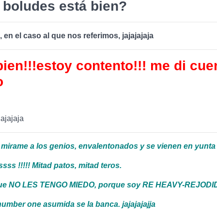
e boludes está bien?
 en el caso al que nos referimos, jajajajaja
ien!!!estoy contento!!! me di cue
o
jajajaja
mirame a los genios, envalentonados y se vienen en yunta !
sss !!!!! Mitad patos, mitad teros.
ue NO LES TENGO MIEDO, porque soy RE HEAVY-REJODIDA
number one asumida se la banca. jajajajajja