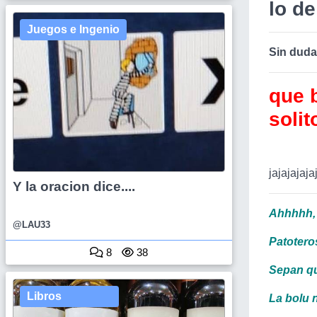
lo d
Juegos e Ingenio
Sin duda,
que b
solit
jajajajaja
Y la oracion dice....
Ahhhhh, 
@LAU33
Patoteros
8
38
Sepan q
Libros
La bolu 