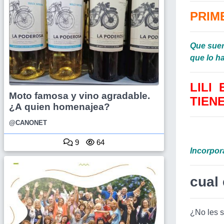
PRIM
Que suer
que lo ha
LILI
Moto famosa y vino agradable.
TIEN
¿A quien homenajea?
@CANONET
9
64
Incorpora
cual 
¿No les s