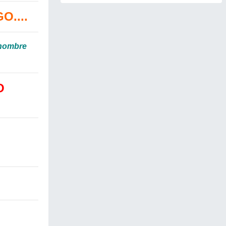
....
 hombre
O