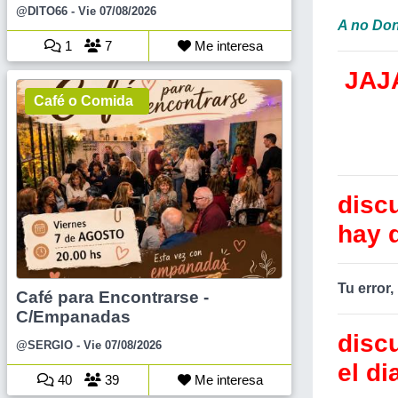
@DITO66
- Vie 07/08/2026
A no Don 
1
7
Me interesa
JAJ
Café o Comida
discu
hay q
Tu error,
Café para Encontrarse -
C/Empanadas
disc
@SERGIO
- Vie 07/08/2026
el d
40
39
Me interesa