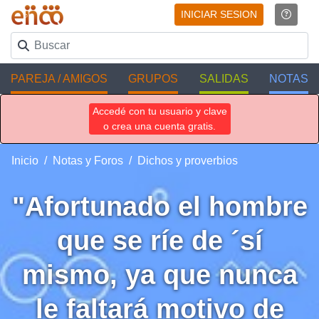
INICIAR SESION
PAREJA / AMIGOS
GRUPOS
SALIDAS
NOTAS
Accedé con tu usuario y clave
o crea una cuenta gratis.
Inicio
Notas y Foros
Dichos y proverbios
"Afortunado el hombre
que se ríe de ´sí
mismo, ya que nunca
le faltará motivo de