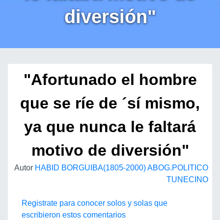
diversión"
"Afortunado el hombre
que se ríe de ´sí mismo,
ya que nunca le faltará
motivo de diversión"
Autor
HABID BORGUIBA(1805-2000) ABOG.POLITICO
TUNECINO
Registrate para conocer solos y solas que
escribieron estos comentarios