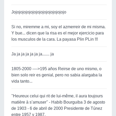
Jojojojojojojojojojojojojojojojo
Si no, miremme a mi, soy el azmerreir de mi misma.
Y bue... dicen que la risa es el mejor ejercicio para
los musculos de la cara. La payasa Plin PLin !!!
Ja ja ja ja ja ja ja....... ja
1805-2000 ---->195 años Reirse de uno mismo, o
bien solo reir es genial, pero no sabia alargaba la
vida tanto...
''Heureux celui qui rit de lui-même, il aura toujours
matière à s’amuser'' - Habib Bourguiba 3 de agosto
de 1903 - 6 de abril de 2000 Presidente de Túnez
entre 1957 y 1987.