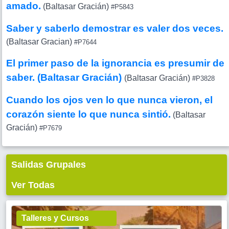
amado.
(Baltasar Gracián)
#P5843
Saber y saberlo demostrar es valer dos veces.
(Baltasar Gracian)
#P7644
El primer paso de la ignorancia es presumir de
saber. (Baltasar Gracián)
(Baltasar Gracián)
#P3828
Cuando los ojos ven lo que nunca vieron, el
corazón siente lo que nunca sintió.
(Baltasar
Gracián)
#P7679
Salidas Grupales
Ver Todas
Talleres y Cursos