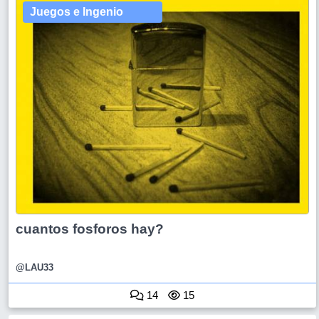
Juegos e Ingenio
cuantos fosforos hay?
@LAU33
14
15