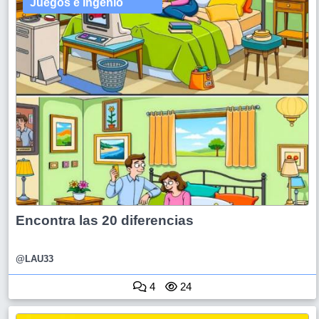
Juegos e Ingenio
Encontra las 20 diferencias
@LAU33
4
24