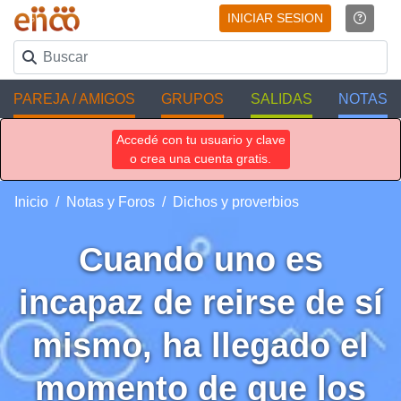
INICIAR SESION
PAREJA / AMIGOS
GRUPOS
SALIDAS
NOTAS
Accedé con tu usuario y clave
o crea una cuenta gratis.
Inicio
Notas y Foros
Dichos y proverbios
Cuando uno es
incapaz de reirse de sí
mismo, ha llegado el
momento de que los