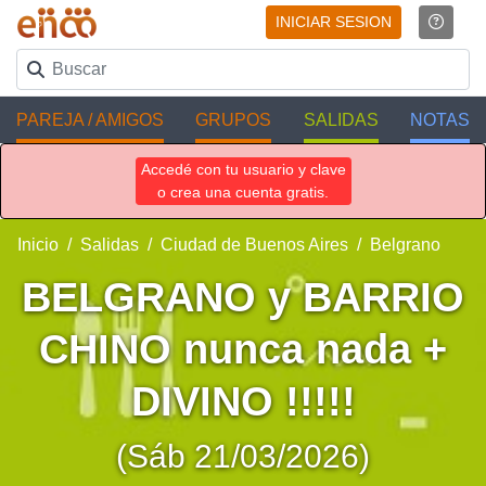
INICIAR SESION
PAREJA / AMIGOS
GRUPOS
SALIDAS
NOTAS
Accedé con tu usuario y clave
o crea una cuenta gratis.
Inicio
Salidas
Ciudad de Buenos Aires
Belgrano
BELGRANO y BARRIO
CHINO nunca nada +
DIVINO !!!!!
(Sáb 21/03/2026)