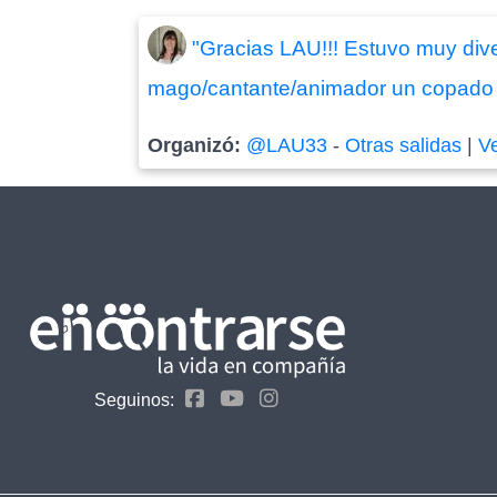
"Gracias LAU!!! Estuvo muy dive
mago/cantante/animador un copado . 
Organizó:
@LAU33
-
Otras salidas
|
V
Seguinos: