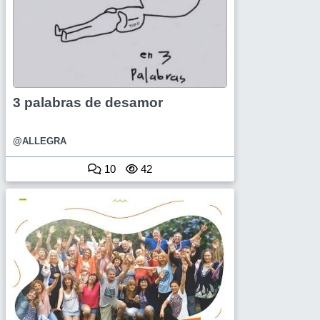
3 palabras de desamor
@ALLEGRA
10
42