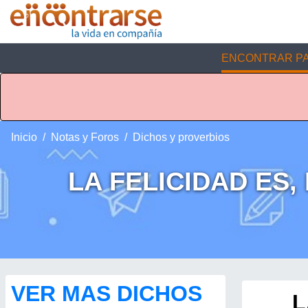
ENCONTRAR PA
Inicio
Notas y Foros
Dichos y proverbios
LA FELICIDAD ES
VER MAS DICHOS
L