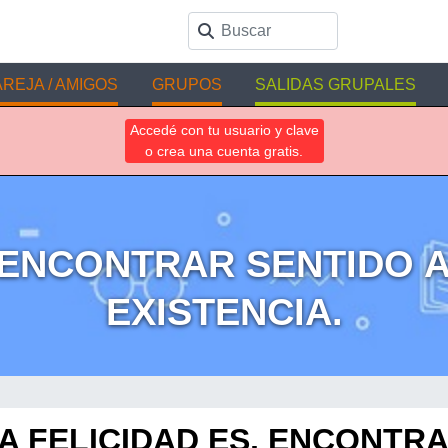
REJA / AMIGOS
GRUPOS
SALIDAS GRUPALES
Accedé con tu usuario y clave
o crea una cuenta gratis.
, ENCONTRAR SENTIDO 
EXISTENCIA.
A FELICIDAD ES, ENCONTR