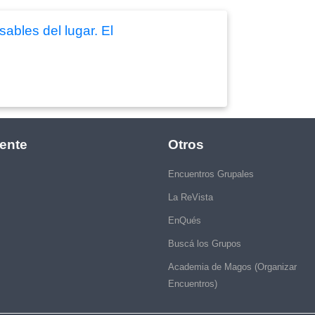
ables del lugar. El
ente
Otros
Encuentros Grupales
La ReVista
EnQués
Buscá los Grupos
Academia de Magos (Organizar
Encuentros)