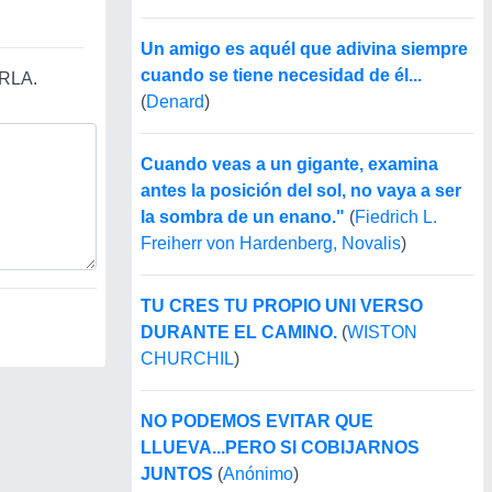
Un amigo es aquél que adivina siempre
cuando se tiene necesidad de él...
RLA.
(
Denard
)
Cuando veas a un gigante, examina
antes la posición del sol, no vaya a ser
la sombra de un enano."
(
Fiedrich L.
Freiherr von Hardenberg, Novalis
)
TU CRES TU PROPIO UNI VERSO
DURANTE EL CAMINO.
(
WISTON
CHURCHIL
)
NO PODEMOS EVITAR QUE
LLUEVA...PERO SI COBIJARNOS
JUNTOS
(
Anónimo
)