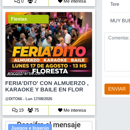
0
2
Me interesa
Tere
Fiestas
MUY BU
FERIA'DITO' CON ALMUERZO ,
ENVIAR
KARAOKE Y BAILE EN FLOR
@DITO66
- Lun 17/08/2026
19
75
Me interesa
Juegos e Ingenio