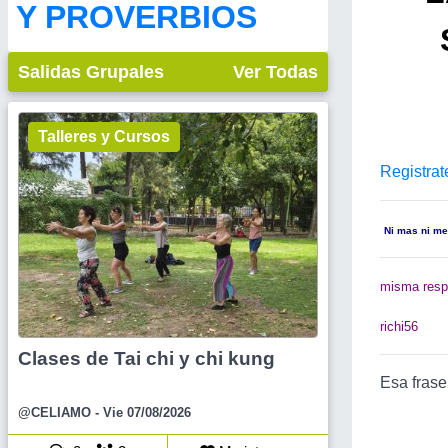
Y PROVERBIOS
Salidas Grupales
Ver Todas
Talleres y Cursos
Registrat
Ni mas ni me
misma resp
richi56
Clases de Tai chi y chi kung
Esa frase
@CELIAMO
- Vie 07/08/2026